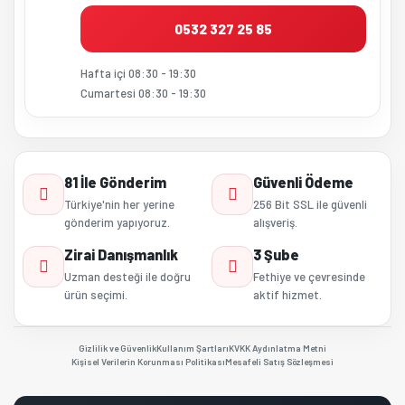
0532 327 25 85
Hafta içi 08:30 - 19:30
Cumartesi 08:30 - 19:30
81 İle Gönderim
Güvenli Ödeme
Türkiye'nin her yerine
256 Bit SSL ile güvenli
gönderim yapıyoruz.
alışveriş.
Zirai Danışmanlık
3 Şube
Uzman desteği ile doğru
Fethiye ve çevresinde
ürün seçimi.
aktif hizmet.
Gizlilik ve Güvenlik
Kullanım Şartları
KVKK Aydınlatma Metni
Kişisel Verilerin Korunması Politikası
Mesafeli Satış Sözleşmesi