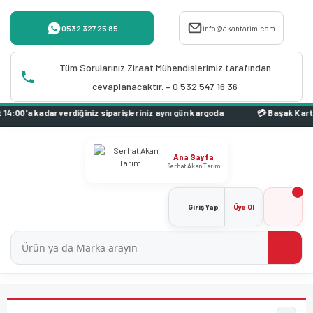
0532 327 25 85
info@akantarim.com
Tüm Sorularınız Ziraat Mühendislerimiz tarafından
cevaplanacaktır. – 0 532 547 16 36
0'a kadar verdiğiniz siparişleriniz aynı gün kargoda
Ana Sayfa
Serhat Akan Tarım
Giriş Yap
Üye Ol