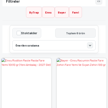
ByTrap
Envu
Bayer
Farel
Stoktakiler
Toplam 6 ürün
Önerilen sıralama