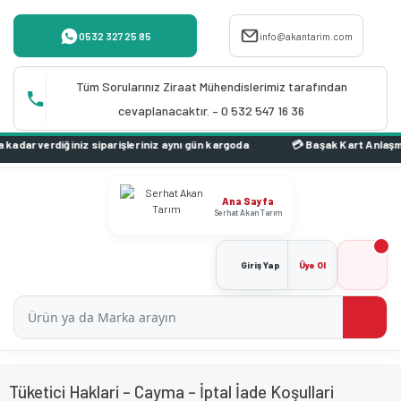
0532 327 25 85
info@akantarim.com
Tüm Sorularınız Ziraat Mühendislerimiz tarafından
cevaplanacaktır. – 0 532 547 16 36
erdiğiniz siparişleriniz aynı gün kargoda
Ana Sayfa
Serhat Akan Tarım
Giriş Yap
Üye Ol
Tüketici Haklari – Cayma – İptal İade Koşullari