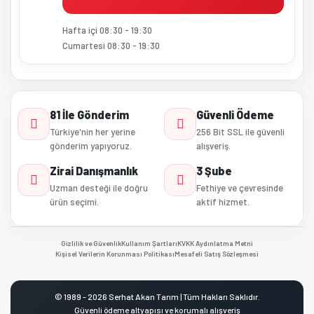
Hafta içi 08:30 - 19:30
Cumartesi 08:30 - 19:30
81 İle Gönderim
Güvenli Ödeme
Türkiye'nin her yerine
256 Bit SSL ile güvenli
gönderim yapıyoruz.
alışveriş.
Zirai Danışmanlık
3 Şube
Uzman desteği ile doğru
Fethiye ve çevresinde
ürün seçimi.
aktif hizmet.
Gizlilik ve Güvenlik
Kullanım Şartları
KVKK Aydınlatma Metni
Kişisel Verilerin Korunması Politikası
Mesafeli Satış Sözleşmesi
© 1989 - 2026 Serhat Akan Tarım | Tüm Hakları Saklıdır.
Güvenli ödeme altyapısı ve korumalı alışveriş