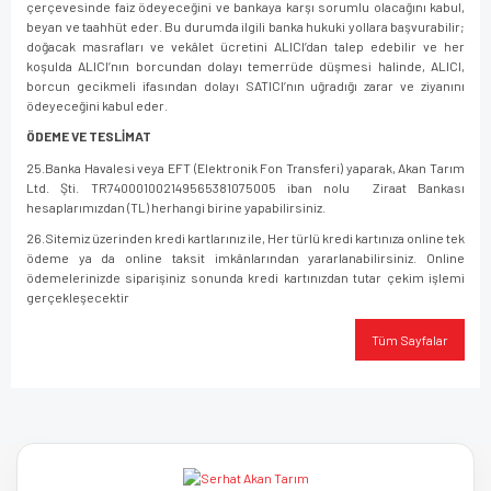
çerçevesinde faiz ödeyeceğini ve bankaya karşı sorumlu olacağını kabul,
beyan ve taahhüt eder. Bu durumda ilgili banka hukuki yollara başvurabilir;
doğacak masrafları ve vekâlet ücretini ALICI’dan talep edebilir ve her
koşulda ALICI’nın borcundan dolayı temerrüde düşmesi halinde, ALICI,
borcun gecikmeli ifasından dolayı SATICI’nın uğradığı zarar ve ziyanını
ödeyeceğini kabul eder.
ÖDEME VE TESLİMAT
25.Banka Havalesi veya EFT (Elektronik Fon Transferi) yaparak, Akan Tarım
Ltd. Şti. TR740001002149565381075005 iban nolu Ziraat Bankası
hesaplarımızdan (TL) herhangi birine yapabilirsiniz.
26.Sitemiz üzerinden kredi kartlarınız ile, Her türlü kredi kartınıza online tek
ödeme ya da online taksit imkânlarından yararlanabilirsiniz. Online
ödemelerinizde siparişiniz sonunda kredi kartınızdan tutar çekim işlemi
gerçekleşecektir
Tüm Sayfalar