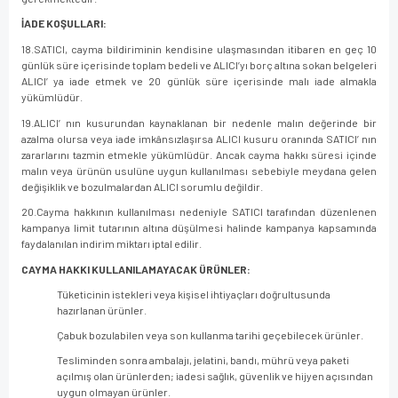
İADE KOŞULLARI:
18.SATICI, cayma bildiriminin kendisine ulaşmasından itibaren en geç 10
günlük süre içerisinde toplam bedeli ve ALICI’yı borç altına sokan belgeleri
ALICI’ ya iade etmek ve 20 günlük süre içerisinde malı iade almakla
yükümlüdür.
19.ALICI’ nın kusurundan kaynaklanan bir nedenle malın değerinde bir
azalma olursa veya iade imkânsızlaşırsa ALICI kusuru oranında SATICI’ nın
zararlarını tazmin etmekle yükümlüdür. Ancak cayma hakkı süresi içinde
malın veya ürünün usulüne uygun kullanılması sebebiyle meydana gelen
değişiklik ve bozulmalardan ALICI sorumlu değildir.
20.Cayma hakkının kullanılması nedeniyle SATICI tarafından düzenlenen
kampanya limit tutarının altına düşülmesi halinde kampanya kapsamında
faydalanılan indirim miktarı iptal edilir.
CAYMA HAKKI KULLANILAMAYACAK ÜRÜNLER:
Tüketicinin istekleri veya kişisel ihtiyaçları doğrultusunda
hazırlanan ürünler.
Çabuk bozulabilen veya son kullanma tarihi geçebilecek ürünler.
Tesliminden sonra ambalajı, jelatini, bandı, mührü veya paketi
açılmış olan ürünlerden; iadesi sağlık, güvenlik ve hijyen açısından
uygun olmayan ürünler.