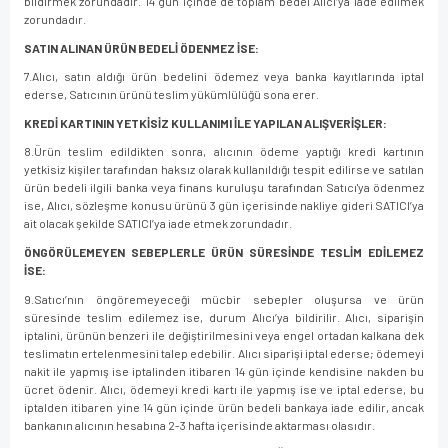
bildirmek zorundadır. 14 gün içinde de toplam bedel Alıcı’ya iade edilmek
zorundadır.
SATIN ALINAN ÜRÜN BEDELİ ÖDENMEZ İSE:
7.Alıcı, satın aldığı ürün bedelini ödemez veya banka kayıtlarında iptal
ederse, Satıcının ürünü teslim yükümlülüğü sona erer.
KREDİ KARTININ YETKİSİZ KULLANIMI İLE YAPILAN ALIŞVERİŞLER:
8.Ürün teslim edildikten sonra, alıcının ödeme yaptığı kredi kartının
yetkisiz kişiler tarafından haksız olarak kullanıldığı tespit edilirse ve satılan
ürün bedeli ilgili banka veya finans kuruluşu tarafından Satıcı'ya ödenmez
ise, Alıcı, sözleşme konusu ürünü 3 gün içerisinde nakliye gideri SATICI’ya
ait olacak şekilde SATICI’ya iade etmek zorundadır.
ÖNGÖRÜLEMEYEN SEBEPLERLE ÜRÜN SÜRESİNDE TESLİM EDİLEMEZ
İSE:
9.Satıcı’nın öngöremeyeceği mücbir sebepler oluşursa ve ürün
süresinde teslim edilemez ise, durum Alıcı’ya bildirilir. Alıcı, siparişin
iptalini, ürünün benzeri ile değiştirilmesini veya engel ortadan kalkana dek
teslimatın ertelenmesini talep edebilir. Alıcı siparişi iptal ederse; ödemeyi
nakit ile yapmış ise iptalinden itibaren 14 gün içinde kendisine nakden bu
ücret ödenir. Alıcı, ödemeyi kredi kartı ile yapmış ise ve iptal ederse, bu
iptalden itibaren yine 14 gün içinde ürün bedeli bankaya iade edilir, ancak
bankanın alıcının hesabına 2-3 hafta içerisinde aktarması olasıdır.