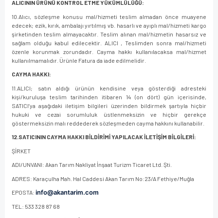
ALICININ ÜRÜNÜ KONTROL ETME YÜKÜMLÜLÜĞÜ:
10.Alıcı, sözleşme konusu mal/hizmeti teslim almadan önce muayene
edecek; ezik, kırık, ambalajı yırtılmış vb. hasarlı ve ayıplı mal/hizmeti kargo
şirketinden teslim almayacaktır. Teslim alınan mal/hizmetin hasarsız ve
sağlam olduğu kabul edilecektir. ALICI , Teslimden sonra mal/hizmeti
özenle korunmak zorundadır. Cayma hakkı kullanılacaksa mal/hizmet
kullanılmamalıdır. Ürünle Fatura da iade edilmelidir.
CAYMA HAKKI:
11.ALICI; satın aldığı ürünün kendisine veya gösterdiği adresteki
kişi/kuruluşa teslim tarihinden itibaren 14 (on dört) gün içerisinde,
SATICI’ya aşağıdaki iletişim bilgileri üzerinden bildirmek şartıyla hiçbir
hukuki ve cezai sorumluluk üstlenmeksizin ve hiçbir gerekçe
göstermeksizin malı reddederek sözleşmeden cayma hakkını kullanabilir.
12.SATICININ CAYMA HAKKI BİLDİRİMİ YAPILACAK İLETİŞİM BİLGİLERİ:
ŞİRKET
ADI/UNVANI: Akan Tarım Nakliyat İnşaat Turizm Ticaret Ltd. Şti.
ADRES: Karaçulha Mah. Hal Caddesi Akan Tarım No:23/A Fethiye/Muğla
info@akantarim.com
EPOSTA:
TEL: 533 328 87 68