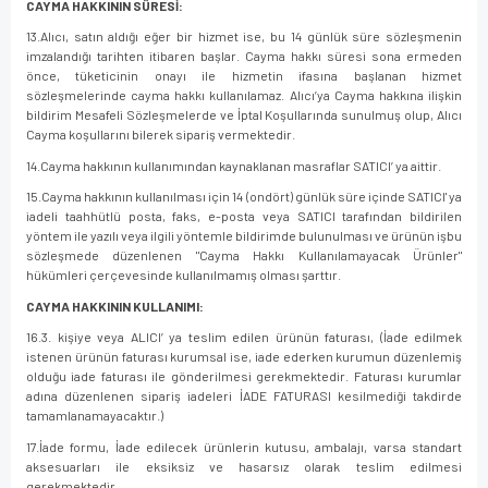
CAYMA HAKKININ SÜRESİ:
13.Alıcı, satın aldığı eğer bir hizmet ise, bu 14 günlük süre sözleşmenin
imzalandığı tarihten itibaren başlar. Cayma hakkı süresi sona ermeden
önce, tüketicinin onayı ile hizmetin ifasına başlanan hizmet
sözleşmelerinde cayma hakkı kullanılamaz. Alıcı’ya Cayma hakkına ilişkin
bildirim Mesafeli Sözleşmelerde ve İptal Koşullarında sunulmuş olup, Alıcı
Cayma koşullarını bilerek sipariş vermektedir.
14.Cayma hakkının kullanımından kaynaklanan masraflar SATICI’ ya aittir.
15.Cayma hakkının kullanılması için 14 (ondört) günlük süre içinde SATICI' ya
iadeli taahhütlü posta, faks, e-posta veya SATICI tarafından bildirilen
yöntem ile yazılı veya ilgili yöntemle bildirimde bulunulması ve ürünün işbu
sözleşmede düzenlenen "Cayma Hakkı Kullanılamayacak Ürünler"
hükümleri çerçevesinde kullanılmamış olması şarttır.
CAYMA HAKKININ KULLANIMI:
16.3. kişiye veya ALICI’ ya teslim edilen ürünün faturası, (İade edilmek
istenen ürünün faturası kurumsal ise, iade ederken kurumun düzenlemiş
olduğu iade faturası ile gönderilmesi gerekmektedir. Faturası kurumlar
adına düzenlenen sipariş iadeleri İADE FATURASI kesilmediği takdirde
tamamlanamayacaktır.)
17.İade formu, İade edilecek ürünlerin kutusu, ambalajı, varsa standart
aksesuarları ile eksiksiz ve hasarsız olarak teslim edilmesi
gerekmektedir.