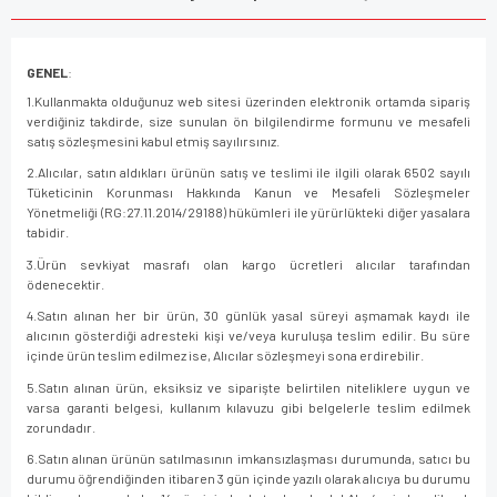
GENEL
:
1.Kullanmakta olduğunuz web sitesi üzerinden elektronik ortamda sipariş
verdiğiniz takdirde, size sunulan ön bilgilendirme formunu ve mesafeli
satış sözleşmesini kabul etmiş sayılırsınız.
2.Alıcılar, satın aldıkları ürünün satış ve teslimi ile ilgili olarak 6502 sayılı
Tüketicinin Korunması Hakkında Kanun ve Mesafeli Sözleşmeler
Yönetmeliği (RG:27.11.2014/29188) hükümleri ile yürürlükteki diğer yasalara
tabidir.
3.Ürün sevkiyat masrafı olan kargo ücretleri alıcılar tarafından
ödenecektir.
4.Satın alınan her bir ürün, 30 günlük yasal süreyi aşmamak kaydı ile
alıcının gösterdiği adresteki kişi ve/veya kuruluşa teslim edilir. Bu süre
içinde ürün teslim edilmez ise, Alıcılar sözleşmeyi sona erdirebilir.
5.Satın alınan ürün, eksiksiz ve siparişte belirtilen niteliklere uygun ve
varsa garanti belgesi, kullanım kılavuzu gibi belgelerle teslim edilmek
zorundadır.
6.Satın alınan ürünün satılmasının imkansızlaşması durumunda, satıcı bu
durumu öğrendiğinden itibaren 3 gün içinde yazılı olarak alıcıya bu durumu