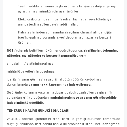
Teslim edildikten sonra başka ürünlerle karışan ve doğası gereği
ayrıştırılması mümkün olmayan ürünler.
Elektronik ortamda anında ifa edilen hizmetler veya tüketiciye
anında teslim edilen gayrimaddi mallar.
Malın tesliminden sonra ambalajı açılmış olması halinde; dijital
içerik, yazılım programları, veri depolama cihazları ve benzeri
ürünler.
NOT:
Yukarıda belirtilen hükümler doğrultusunda,
ziraî ilaçlar, tohumlar,
gübreler, sıvı gübreler ve benzeri tarımsal ürünler
;
ambalajının/jelatininin açılması,
mühürlü paketlerinin bozulması,
içeriğinin zarar görmesi veya orijinal bütünlüğünün kaybolması
durumlarında
cayma hakkı kapsamında iade edilemez
.
Bu ürünler kullanım koşullarına duyarlı, çabuk bozulabilen ve güvenlik
açısından kritik olduğundan,
ambalajı açılmış veya zarar görmüş şekilde
iadesi mümkün değildir.
TEMERRÜT HALİ VE HUKUKİ SONUÇLARI
24.ALICI, ödeme işlemlerini kredi kartı ile yaptığı durumda temerrüde
düştüğü takdirde, kart sahibi banka ile arasındaki kredi kartı sözleşmesi