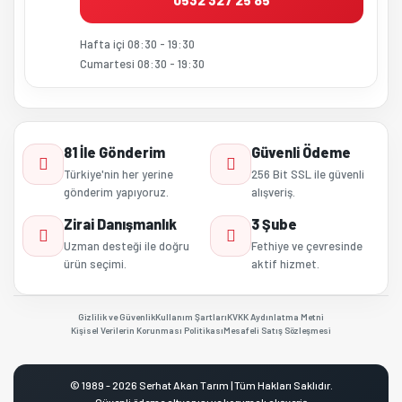
0532 327 25 85
Hafta içi 08:30 - 19:30
Cumartesi 08:30 - 19:30
81 İle Gönderim
Güvenli Ödeme
Türkiye'nin her yerine
256 Bit SSL ile güvenli
gönderim yapıyoruz.
alışveriş.
Zirai Danışmanlık
3 Şube
Uzman desteği ile doğru
Fethiye ve çevresinde
ürün seçimi.
aktif hizmet.
Gizlilik ve Güvenlik
Kullanım Şartları
KVKK Aydınlatma Metni
Kişisel Verilerin Korunması Politikası
Mesafeli Satış Sözleşmesi
© 1989 - 2026 Serhat Akan Tarım | Tüm Hakları Saklıdır.