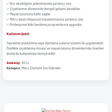
✅ Bor eksikliğinin giderilmesine yardımcı olur
✅ Çiçeklenme döneminde dengeli gelişimi destekler
✅ Meyve tutumuna katkı sağlar
✅ Mikro besin ihtiyacının karşılanmasına yardımcı olur
✅ Profesyonel bitki besleme programlarına uygundur
Kullanım Şekli:
Yapraktan püskürtme veya damlama sulama sistemi ile uygulanabilir.
Özellikle çiçeklenme öncesi ve meyve tutumu dönemlerinde önerilen
dozlarda kullanılması tavsiye edilir.
Ambalaj:
20 Lt
Kategori:
Mikro Element Sıvı Gübreler
Bu ürünün fiyat bilgisi, resim, ürün açıklamalarında ve diğer
Bu ürüne ilk yorumu siz yapın!
konularda yetersiz gördüğünüz noktaları öneri formunu kullanarak
tarafımıza iletebilirsiniz.
Görüş ve önerileriniz için teşekkür ederiz.
Yorum Yaz