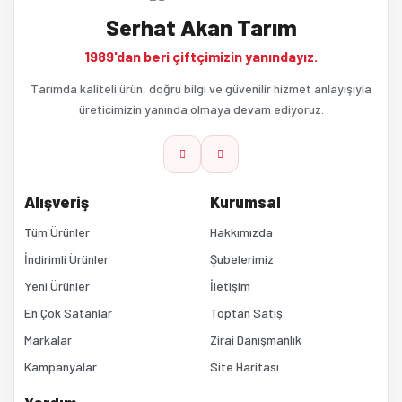
Serhat Akan Tarım
Ürün resmi kalitesiz, bozuk veya görüntülenemiyor.
1989'dan beri çiftçimizin yanındayız.
Ürün açıklamasında eksik bilgiler bulunuyor.
Tarımda kaliteli ürün, doğru bilgi ve güvenilir hizmet anlayışıyla
üreticimizin yanında olmaya devam ediyoruz.
Ürün bilgilerinde hatalar bulunuyor.
Ürün fiyatı diğer sitelerden daha pahalı.
Alışveriş
Kurumsal
Bu ürüne benzer farklı alternatifler olmalı.
Tüm Ürünler
Hakkımızda
İndirimli Ürünler
Şubelerimiz
Yeni Ürünler
İletişim
En Çok Satanlar
Toptan Satış
Markalar
Zirai Danışmanlık
Kampanyalar
Site Haritası
Gönder