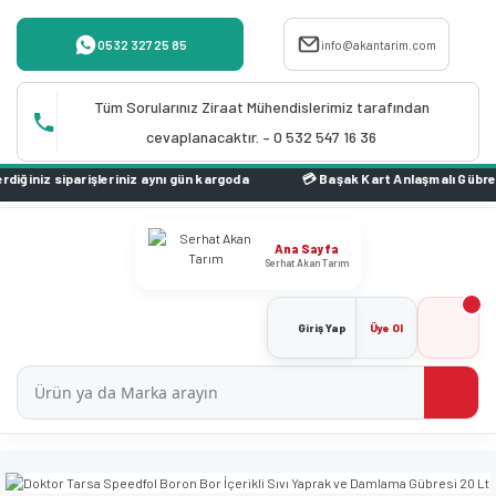
0532 327 25 85
info@akantarim.com
Tüm Sorularınız Ziraat Mühendislerimiz tarafından
cevaplanacaktır. – 0 532 547 16 36
iz aynı gün kargoda
Ana Sayfa
Serhat Akan Tarım
Giriş Yap
Üye Ol