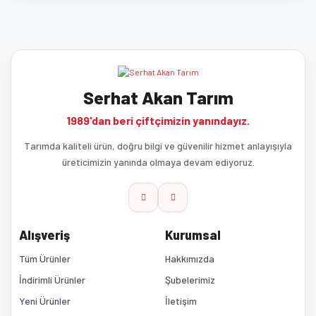
Bu ürünün fiyat bilgisi, resim, ürün açıklamalarında ve diğer
konularda yetersiz gördüğünüz noktaları öneri formunu kullanarak
tarafımıza iletebilirsiniz.
Müşteri memnuniyeti on numara
Görüş ve önerileriniz için teşekkür ederiz.
Çok iyi ilgilendiler hiçbir sorun sıkıntı çıkmadı
Serhat Akan Tarım
Rjbn Smsk | 22/11/2025
Ürün resmi kalitesiz, bozuk veya görüntülenemiyor.
1989'dan beri çiftçimizin yanındayız.
Ürün açıklamasında eksik bilgiler bulunuyor.
Yorum Yaz
Tarımda kaliteli ürün, doğru bilgi ve güvenilir hizmet anlayışıyla
üreticimizin yanında olmaya devam ediyoruz.
Ürün bilgilerinde hatalar bulunuyor.
Ürün fiyatı diğer sitelerden daha pahalı.
Alışveriş
Kurumsal
Bu ürüne benzer farklı alternatifler olmalı.
Tüm Ürünler
Hakkımızda
İndirimli Ürünler
Şubelerimiz
Yeni Ürünler
İletişim