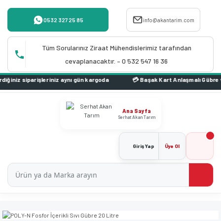
0532 327 25 85
info@akantarim.com
Tüm Sorularınız Ziraat Mühendislerimiz tarafından
cevaplanacaktır. – 0 532 547 16 36
iz aynı gün kargoda
Ana Sayfa
Serhat Akan Tarım
Giriş Yap
Üye Ol