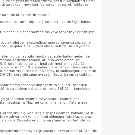
lgi ve belgeler ile teslim etmeyi, her türlü ayıptan arî olarak
ruyup yükseltmeyi, işin ifası sırasında gerekli dikkat ve
arklı bir ürün tedarik edebilir.
zse, bu durumu, öğrendiği tarihten itibaren 3 gün içinde
ürün bedelinin ödenmemesi ve/veya banka kayıtlarında iptal
yetkisiz kişilerce haksız kullanılması sonucunda sözleşme
kliye gideri SATICI’ya ait olacak şekilde SATICI’ya iade
hallerin oluşması gibi mücbir sebepler halleri nedeni ile
ilmesini, sözleşme konusu ürünün varsa emsali ile
CI tarafından siparişin iptal edilmesi halinde ALICI’nın
tarı, siparişin ALICI tarafından iptal edilmesinden sonra 14
şkin ortalama sürecin 2 ile 3 haftayı bulabileceğini, bu tutarın
 SATICI’yı sorumlu tutamayacağını kabul, beyan ve taahhüt
il telefon hatları ve diğer iletişim bilgileri üzerinden
ALICI, işbu sözleşmeyi kabul etmekle SATICI’nın kendisine
rgo şirketinden teslim almayacaktır. Teslim alınan
llanılacaksa mal/hizmet kullanılmamalıdır. Fatura iade
 kartına ilişkin güvenlik açığı tespit edilmesi halinde, SATICI,
dan kredi kartının kendisine ait olduğuna ilişkin yazıyı ibraz
taleplerin 24 saat içerisinde karşılanmaması halinde ise
ğe aykırılığı nedeniyle uğrayacağı tüm zararları, SATICI’nın ilk