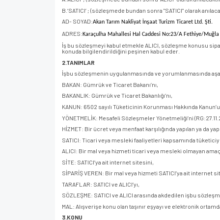
B.‘SATICI’ ; (sözleşmede bundan sonra "SATICI" olarak anılaca
AD- SOYAD:
Akan Tarım Nakliyat İnşaat Turizm Ticaret Ltd. Şti.
ADRES:
Karaçulha Mahallesi Hal Caddesi No:23/A Fethiye/Muğla
İş bu sözleşmeyi kabul etmekle ALICI, sözleşme konusu sipari
konuda bilgilendirildiğini peşinen kabul eder.
2.TANIMLAR
İşbu sözleşmenin uygulanmasında ve yorumlanmasında aşağıda 
BAKAN: Gümrük ve Ticaret Bakanı’nı,
BAKANLIK: Gümrük ve Ticaret Bakanlığı’nı,
KANUN: 6502 sayılı Tüketicinin Korunması Hakkında Kanun’u
YÖNETMELİK: Mesafeli Sözleşmeler Yönetmeliği’ni (RG:27.11.
HİZMET: Bir ücret veya menfaat karşılığında yapılan ya da yap
SATICI: Ticari veya mesleki faaliyetleri kapsamında tüketic
ALICI: Bir mal veya hizmeti ticari veya mesleki olmayan amaçl
SİTE: SATICI’ya ait internet sitesini,
SİPARİŞ VEREN: Bir mal veya hizmeti SATICI’ya ait internet sit
TARAFLAR: SATICI ve ALICI’yı,
SÖZLEŞME: SATICI ve ALICI arasında akdedilen işbu sözleşm
MAL: Alışverişe konu olan taşınır eşyayı ve elektronik ortamd
3.KONU