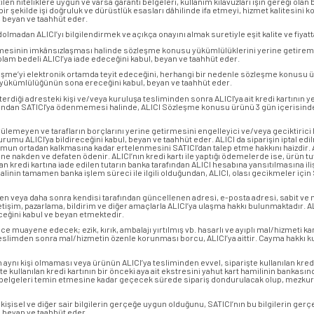
en niteliklere uygun ve varsa garanti belgeleri, kullanım kılavuzları işin gereği olan bi
 şekilde işi doğruluk ve dürüstlük esasları dâhilinde ifa etmeyi, hizmet kalitesini ko
, beyan ve taahhüt eder.
adan ALICI’yı bilgilendirmek ve açıkça onayını almak suretiyle eşit kalite ve fiyatta f
ilmesinin imkânsızlaşması halinde sözleşme konusu yükümlülüklerini yerine getireme
toplam bedeli ALICI’ya iade edeceğini kabul, beyan ve taahhüt eder.
leşme’yi elektronik ortamda teyit edeceğini, herhangi bir nedenle sözleşme konusu 
 yükümlülüğünün sona ereceğini kabul, beyan ve taahhüt eder.
erdiği adresteki kişi ve/veya kuruluşa tesliminden sonra ALICI'ya ait kredi kartının 
fından SATICI'ya ödenmemesi halinde, ALICI Sözleşme konusu ürünü 3 gün içerisinde na
rülemeyen ve tarafların borçlarını yerine getirmesini engelleyici ve/veya geciktirici 
mu ALICI'ya bildireceğini kabul, beyan ve taahhüt eder. ALICI da siparişin iptal ed
mun ortadan kalkmasına kadar ertelenmesini SATICI’dan talep etme hakkını haizdir. ALI
ine nakden ve defaten ödenir. ALICI’nın kredi kartı ile yaptığı ödemelerde ise, ürün tu
ndan kredi kartına iade edilen tutarın banka tarafından ALICI hesabına yansıtılmasına ili
linin tamamen banka işlem süreci ile ilgili olduğundan, ALICI, olası gecikmeler için
len veya daha sonra kendisi tarafından güncellenen adresi, e-posta adresi, sabit ve mob
etişim, pazarlama, bildirim ve diğer amaçlarla ALICI’ya ulaşma hakkı bulunmaktadır. 
leceğini kabul ve beyan etmektedir.
 muayene edecek; ezik, kırık, ambalajı yırtılmış vb. hasarlı ve ayıplı mal/hizmeti ka
eslimden sonra mal/hizmetin özenle korunması borcu, ALICI’ya aittir. Cayma hakkı ku
nin aynı kişi olmaması veya ürünün ALICI’ya tesliminden evvel, siparişte kullanılan kredi
rişte kullanılan kredi kartının bir önceki aya ait ekstresini yahut kart hamilinin bankasın
lgi/belgeleri temin etmesine kadar geçecek sürede sipariş dondurulacak olup, mezkur 
i kişisel ve diğer sair bilgilerin gerçeğe uygun olduğunu, SATICI’nın bu bilgilerin gerçe
i beyan ve taahhüt eder.