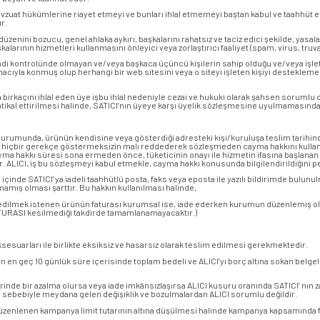
l mevzuat hükümlerine riayet etmeyi ve bunları ihlal etmemeyi baştan kabul ve taahhüt 
r.
u düzenini bozucu, genel ahlaka aykırı, başkalarını rahatsız ve taciz edici şekilde, yasa
larının hizmetleri kullanmasını önleyici veya zorlaştırıcı faaliyet (spam, virus, truv
kendi kontrolünde olmayan ve/veya başkaca üçüncü kişilerin sahip olduğu ve/veya işlet
amacıyla konmuş olup herhangi bir web sitesini veya o siteyi işleten kişiyi destekleme
birkaçını ihlal eden üye işbu ihlal nedeniyle cezai ve hukuki olarak şahsen sorumlu ol
a intikal ettirilmesi halinde, SATICI’nın üyeye karşı üyelik sözleşmesine uyulmamasınd
 durumunda, ürünün kendisine veya gösterdiği adresteki kişi/kuruluşa teslim tarihinde
ve hiçbir gerekçe göstermeksizin malı reddederek sözleşmeden cayma hakkını kullan
ayma hakkı süresi sona ermeden önce, tüketicinin onayı ile hizmetin ifasına başlan
r. ALICI, iş bu sözleşmeyi kabul etmekle, cayma hakkı konusunda bilgilendirildiğini 
re içinde SATICI' ya iadeli taahhütlü posta, faks veya eposta ile yazılı bildirimde b
mış olması şarttır. Bu hakkın kullanılması halinde,
İade edilmek istenen ürünün faturası kurumsal ise, iade ederken kurumun düzenlemiş o
ATURASI kesilmediği takdirde tamamlanamayacaktır.)
ksesuarları ile birlikte eksiksiz ve hasarsız olarak teslim edilmesi gerekmektedir.
n en geç 10 günlük süre içerisinde toplam bedeli ve ALICI’yı borç altına sokan belgel
rinde bir azalma olursa veya iade imkânsızlaşırsa ALICI kusuru oranında SATICI’ nın
 sebebiyle meydana gelen değişiklik ve bozulmalardan ALICI sorumlu değildir.
üzenlenen kampanya limit tutarının altına düşülmesi halinde kampanya kapsamında fayd