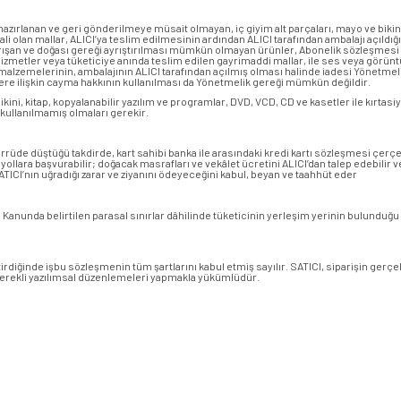
 hazırlanan ve geri gönderilmeye müsait olmayan, iç giyim alt parçaları, mayo ve bikin
i olan mallar, ALICI’ya teslim edilmesinin ardından ALICI tarafından ambalajı açıldığ
rışan ve doğası gereği ayrıştırılması mümkün olmayan ürünler, Abonelik sözleşmesi k
hizmetler veya tüketiciye anında teslim edilen gayrimaddi mallar, ile ses veya görüntü ka
 malzemelerinin, ambalajının ALICI tarafından açılmış olması halinde iadesi Yönetme
lere ilişkin cayma hakkının kullanılması da Yönetmelik gereği mümkün değildir.
kini, kitap, kopyalanabilir yazılım ve programlar, DVD, VCD, CD ve kasetler ile kırtasiy
ullanılmamış olmaları gerekir.
errüde düştüğü takdirde, kart sahibi banka ile arasındaki kredi kartı sözleşmesi çer
 yollara başvurabilir; doğacak masrafları ve vekâlet ücretini ALICI’dan talep edebili
TICI’nın uğradığı zarar ve ziyanını ödeyeceğini kabul, beyan ve taahhüt eder
Kanunda belirtilen parasal sınırlar dâhilinde tüketicinin yerleşim yerinin bulunduğu v
tirdiğinde işbu sözleşmenin tüm şartlarını kabul etmiş sayılır. SATICI, siparişin g
 gerekli yazılımsal düzenlemeleri yapmakla yükümlüdür.