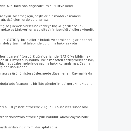
eder. Aksi takdirde, doğacak tüm hukuki ve cezai
lara aykırı bir amaç için, başkalarının maddi ve manevi
a atı, vb.) işlemlerde bulunamaz.
tiği başka web sitelerine ve/veya başka içeriklere link
mekte ve Link verilen web sitesinin içerdiği bilgilere yönelik
up, SATICI’yı bu ihlallerin hukuki ve cezai sonuçlarından ari
an dolayı tazminat talebinde bulunma hakkı saklıdır.
n itibaren 14 (on dört) gün içerisinde, SATICI’ya bildirmek
abilir. Hizmet sunumuna ilişkin mesafeli sözleşmelerde ise,
an hizmet sözleşmelerinde cayma hakkı kullanılamaz. Cayma
peşinen kabul eder.
ulunulması ve ürünün işbu sözleşmede düzenlenen "Cayma Hakkı
lduğu iade faturası ile birlikte gönderilmesi gerekmektedir.
eri ALICI’ ya iade etmek ve 20 günlük süre içerisinde malı
 zararlarını tazmin etmekle yükümlüdür. Ancak cayma hakkı
alanılan indirim miktarı iptal edilir.