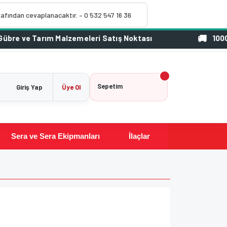
rafından cevaplanacaktır. – 0 532 547 16 36
1000 TL Üzeri Sipar
Sepetim
Giriş Yap
Üye Ol
Sera ve Sera Ekipmanları
İlaçlar