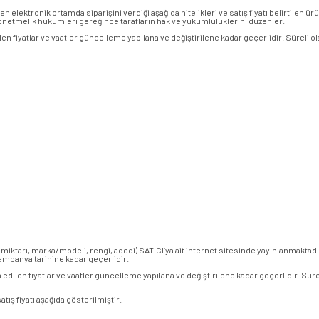
 elektronik ortamda siparişini verdiği aşağıda nitelikleri ve satış fiyatı belirtilen ürün
netmelik hükümleri gereğince tarafların hak ve yükümlülüklerini düzenler.
edilen fiyatlar ve vaatler güncelleme yapılana ve değiştirilene kadar geçerlidir. Süreli o
ü, miktarı, marka/modeli, rengi, adedi) SATICI’ya ait internet sitesinde yayınlanmaktad
ampanya tarihine kadar geçerlidir.
İlan edilen fiyatlar ve vaatler güncelleme yapılana ve değiştirilene kadar geçerlidir. Süre
ış fiyatı aşağıda gösterilmiştir.