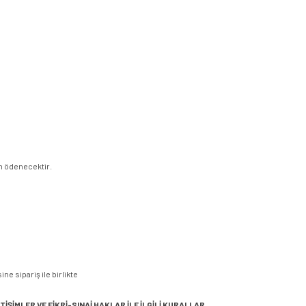
an ödenecektir.
ne sipariş ile birlikte
ETİŞİMLER VE FİKRİ-SINAİ HAKLAR İLE İLGİLİ KURALLAR