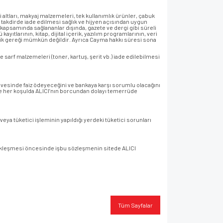
i altları, makyaj malzemeleri, tek kullanımlık ürünler, çabuk
ı takdirde iade edilmesi sağlık ve hijyen açısından uygun
apsamında sağlananlar dışında, gazete ve dergi gibi süreli
yıtlarının, kitap, dijital içerik, yazılım programlarının, veri
lik gereği mümkün değildir. Ayrıca Cayma hakkı süresi sona
e sarf malzemeleri (toner, kartuş, şerit vb.) iade edilebilmesi
çevesinde faiz ödeyeceğini ve bankaya karşı sorumlu olacağını
r ve her koşulda ALICI’nın borcundan dolayı temerrüde
eya tüketici işleminin yapıldığı yerdeki tüketici sorunları
erçekleşmesi öncesinde işbu sözleşmenin sitede ALICI
Tüm Sayfalar