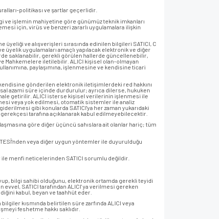
alları-politikası ve şartlar geçerlidir.
bilgi ve işlemin mahiyetine göre günümüz teknik imkanları
mesi için, virüs ve benzeri zararlı uygulamalara ilişkin
e üyeliği ve alışverişleri sırasında edinilen bilgileri SATICI, C
ve üyelik uygulamaları amaçlı yapılacak elektronik ve diğer
erde saklanabilir, gerekli görülen hallerde güncellenebilir,
ci ve Mahkemelere iletilebilir. ALICI kişisel olan-olmayan
ullanımına, paylaşımına, işlenmesine ve kendisine ticari
 kendisine gönderilen elektronik iletişimlerdeki red hakkını
 yasal azami süre içinde durdurulur; ayrıca dilerse, hukuken
 getirilir. ALICI isterse kişisel verilerinin işlenmesi ile
linmesi veya yok edilmesi, otomatik sistemler ile analiz
e giderilmesi gibi konularda SATICI'ya her zaman yukarıdaki
ki gerekçesi tarafına açıklanarak kabul edilmeyebilecektir.
laşmasına göre diğer üçüncü sahıslara ait olanlar hariç; tüm
T SİTESİ'nden veya diğer uygun yöntemler ile duyurulduğu
lar ile menfi neticelerinden SATICI sorumlu değildir.
uyup, bilgi sahibi olduğunu, elektronik ortamda gerekli teyidi
n evvel, SATICI tarafından ALICI' ya verilmesi gereken
indiğini kabul, beyan ve taahhüt eder.
 bilgiler kısmında belirtilen süre zarfında ALICI veya
eşmeyi feshetme hakkı saklıdır.