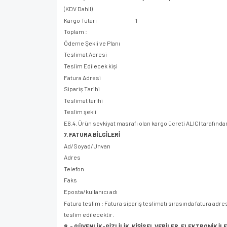
(KDV Dahil)
Kargo Tutarı 1
Toplam :
Ödeme Şekli ve Planı
Teslimat Adresi
Teslim Edilecek kişi
Fatura Adresi
Sipariş Tarihi
Teslimat tarihi
Teslim şekli
E6.4. Ürün sevkiyat masrafı olan kargo ücreti ALICI tarafınd
7. FATURA BİLGİLERİ
Ad/Soyad/Unvan
Adres
Telefon
Faks
Eposta/kullanıcı adı
Fatura teslim : Fatura sipariş teslimatı sırasında fatura adresi
teslim edilecektir.
8. - GÜVENLİK-GİZLİLİK, KİŞİSEL VERİLER, ELEKTRONİK İL