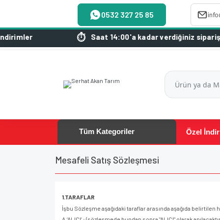
0532 327 25 85
inf
Saat 14:00'a kadar verdiğiniz siparişleriniz aynı gü
Tüm Kategoriler
Özel İndir
Mesafeli Satış Sözleşmesi
1.TARAFLAR
İşbu Sözleşme aşağıdaki taraflar arasında aşağıda belirtilen
A.‘ALICI’ ; (sözleşmede bundan sonra "ALICI" olarak anılacaktır