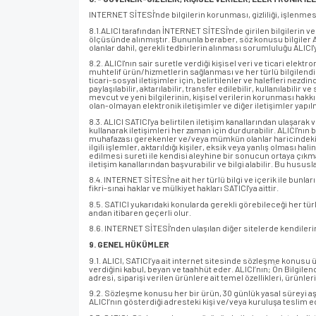
INTERNET SİTESİ'nde bilgilerin korunması, gizliliği, işlenmesi-k
8.1.ALICI tarafından İNTERNET SİTESİ'nde girilen bilgilerin v
ölçüsünde alınmıştır. Bununla beraber, söz konusu bilgiler ALI
olanlar dahil, gerekli tedbirlerin alınması sorumluluğu ALICI'ya
8.2. ALICI'nın sair suretle verdiği kişisel veri ve ticari elekt
muhtelif ürün/hizmetlerin sağlanması ve her türlü bilgilendir
ticari-sosyal iletişimler için, belirtilenler ve halefleri nezd
paylaşılabilir, aktarılabilir, transfer edilebilir, kullanılabil
mevcut ve yeni bilgilerinin, kişisel verilerin korunması ha
olan-olmayan elektronik iletişimler ve diğer iletişimler yapı
8.3. ALICI SATICI'ya belirtilen iletişim kanallarından ulaşar
kullanarak iletişimleri her zaman için durdurabilir. ALICI'nın
muhafazası gerekenler ve/veya mümkün olanlar haricindeki bilgi
ilgili işlemler, aktarıldığı kişiler, eksik veya yanlış olması ha
edilmesi sureti ile kendisi aleyhine bir sonucun ortaya çıkma
iletişim kanallarından başvurabilir ve bilgi alabilir. Bu husu
8.4. INTERNET SİTESİ'ne ait her türlü bilgi ve içerik ile b
fikri-sınai haklar ve mülkiyet hakları SATICI'ya aittir.
8.5. SATICI yukarıdaki konularda gerekli görebileceği her tür
andan itibaren geçerli olur.
8.6. INTERNET SİTESİ'nden ulaşılan diğer sitelerde kendilerine 
9. GENEL HÜKÜMLER
9.1. ALICI, SATICI’ya ait internet sitesinde sözleşme konusu ür
verdiğini kabul, beyan ve taahhüt eder. ALICI’nın; Ön Bilgil
adresi, siparişi verilen ürünlere ait temel özellikleri, ürünle
9.2. Sözleşme konusu her bir ürün, 30 günlük yasal süreyi aşma
ALICI’nın gösterdiği adresteki kişi ve/veya kuruluşa teslim