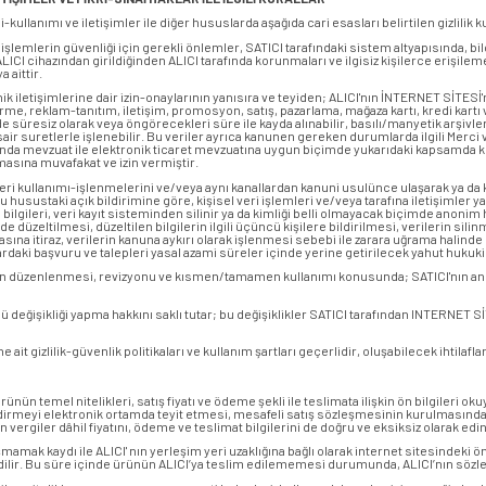
ullanımı ve iletişimler ile diğer hususlarda aşağıda cari esasları belirtilen gizlilik kur
e işlemlerin güvenliği için gerekli önlemler, SATICI tarafındaki sistem altyapısında, 
CI cihazından girildiğinden ALICI tarafında korunmaları ve ilgisiz kişilerce erişileme
 aittir.
ronik iletişimlerine dair izin-onaylarının yanısıra ve teyiden; ALICI'nın İNTERNET SİTESİ'n
me, reklam-tanıtım, iletişim, promosyon, satış, pazarlama, mağaza kartı, kredi kartı 
inde süresiz olarak veya öngörecekleri süre ile kayda alınabilir, basılı/manyetik arşivl
ir ve sair suretlerle işlenebilir. Bu veriler ayrıca kanunen gereken durumlarda ilgili Mer
kkında mevzuat ile elektronik ticaret mevzuatına uygun biçimde yukarıdaki kapsamda k
lmasına muvafakat ve izin vermiştir.
ak veri kullanımı-işlenmelerini ve/veya aynı kanallardan kanuni usulünce ulaşarak ya da
 bu husustaki açık bildirimine göre, kişisel veri işlemleri ve/veya tarafına iletişimler
leri, veri kayıt sisteminden silinir ya da kimliği belli olmayacak biçimde anonim hale
linde düzeltilmesi, düzeltilen bilgilerin ilgili üçüncü kişilere bildirilmesi, verilerin si
sına itiraz, verilerin kanuna aykırı olarak işlenmesi sebebi ile zarara uğrama halind
slardaki başvuru ve talepleri yasal azami süreler içinde yerine getirilecek yahut huku
unların düzenlenmesi, revizyonu ve kısmen/tamamen kullanımı konusunda; SATICI'nın an
lü değişikliği yapma hakkını saklı tutar; bu değişiklikler SATICI tarafından INTERNE
ait gizlilik-güvenlik politikaları ve kullanım şartları geçerlidir, oluşabilecek ihtilaf
ünün temel nitelikleri, satış fiyatı ve ödeme şekli ile teslimata ilişkin ön bilgileri ok
endirmeyi elektronik ortamda teyit etmesi, mesafeli satış sözleşmesinin kurulmasında
rin vergiler dâhil fiyatını, ödeme ve teslimat bilgilerini de doğru ve eksiksiz olarak ed
mak kaydı ile ALICI' nın yerleşim yeri uzaklığına bağlı olarak internet sitesindeki ön
 edilir. Bu süre içinde ürünün ALICI’ya teslim edilememesi durumunda, ALICI’nın sözl