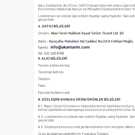
İşbu Sözleşme, ALICI’nın, SATICI’ya ait internet sitesi üzerinden
Korunması Hakkında Kanun ve Mesafeli Sözleşmelere Dair Yö
Listelenen ve sitede ilan edilen fiyatlar satış fiyatıdır. İlan 
geçerlidir.
4. SATICI BİLGİLERİ
Ünvanı:
Akan Tarım Nakliyat İnşaat Turizm Ticaret Ltd. Şti.
Adres :
Karaçulha Mahallesi Hal Caddesi No:23/A Fethiye/Muğla
info@akantarim.com
Eposta :
Tel: 533 328 8768
5. ALICI BİLGİLERİ
Teslim edilecek kişi
Teslimat Adresi
Telefon
Faks
Eposta/kullanıcı adı
6. SÖZLEŞME KONUSU ÜRÜN/ÜRÜNLER BİLGİLERİ
6.1. Malın /Ürün/Ürünlerin/ Hizmetin temel özelliklerini (tür
temel özelliklerini kampanya süresince inceleyebilirsiniz. K
6.2. Listelenen ve sitede ilan edilen fiyatlar satış fiyatıdır. 
geçerlidir.
6.3. Sözleşme konusu mal ya da hizmetin tüm vergiler dâhil sat
Ürün AçıklamasıAdetBirim FiyatıAra Toplam