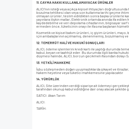
11. CAYMA HAKKI KULLANILAMAYACAK ÜRÜNLER
ALICI’nın isteği veya açıkça kişisel ihtiyaçları doğrultusunda
bozulma tehlikesi olan veya son kullanma tarihi geçme ihtimal
olmayan ürünler, teslim edildikten sonra başka ürünlerle ka
yayınlara ilişkin mallar, Elektronik ortamda anında ifa edilen 
kaydedebilme ve veri depolama cihazlarının, bilgisayar sarf
ermeden önce, tüketicinin onayı ile ifasına başlanan hizmet
Kozmetik ve kişisel bakım ürünleri, iç giyim ürünleri, mayo, bi
için ambalajlarının açılmamış, denenmemiş, bozulmamış ve k
12. TEMERRÜT HALİ VE HUKUKİ SONUÇLARI
ALICI, ödeme işlemlerini kredi kartı ile yaptığı durumda tem
kabul, beyan ve taahhüt eder. Bu durumda ilgili banka hukuki
düşmesi halinde, ALICI, borcun gecikmeli ifasından dolayı SA
13. YETKİLİ MAHKEME
İşbu sözleşmeden doğan uyuşmazlıklarda şikayet ve itirazlar, 
hakem heyetine veya tüketici mahkemesine yapılacaktır
14. YÜRÜRLÜK
ALICI, Site üzerinden verdiği siparişe ait ödemeyi gerçekleş
tarafından okunup kabul edildiğine dair onay alacak şekilde
SATICI: Akan Tarım
ALICI:
TARİH: