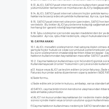
9.13. ALICI, SATICI’ya ait internet sitesini kullanırken yasa
yükümlülükler tamamen ve münhasıran ALICI’yı bağlayacaktı
9.14. ALICI, SATICI’ya ait internet sitesini hiçbir şekilde kam
haklarına tecavüz edecek şekilde kullanamaz. Ayrıca, üye başka
9.15. SATICI’ya ait internet sitesinin üzerinden, SATICI’nın 
verilebilir. Bu linkler ALICI’ya yönlenme kolaylığı sağlamak 
herhangi bir garanti niteliği taşımamaktadır.
9.16. İşbu sözleşme içerisinde sayılan maddelerden bir ya da 
tutacaktır. Ayrıca; işbu ihlal nedeniyle, olayın hukuk alanın
10. CAYMA HAKKI
10.1. ALICI; mesafeli sözleşmenin mal satışına ilişkin olması
şartıyla hiçbir hukuki ve cezai sorumluluk üstlenmeksizin 
bu süre sözleşmenin imzalandığı tarihten itibaren başlar. C
hakkının kullanımından kaynaklanan masraflar SATICI’ ya aitti
10.2. Cayma hakkının kullanılması için 14 (ondört) günlük sü
Kullanılamayacak Ürünler" hükümleri çerçevesinde kullanılma
a) 3. kişiye veya ALICI’ ya teslim edilen ürünün faturası, (
Faturası kurumlar adına düzenlenen sipariş iadeleri İADE F
b) İade formu,
c) İade edilecek ürünlerin kutusu, ambalajı, varsa standart a
d) SATICI, cayma bildiriminin kendisine ulaşmasından itibare
iade almakla yükümlüdür.
e) ALICI’ nın kusurundan kaynaklanan bir nedenle malın değe
süresi içinde malın veya ürünün usulüne uygun kullanılması
f) Cayma hakkının kullanılması nedeniyle SATICI tarafından d