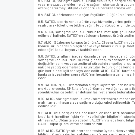
9.3. SATICI, Sözleşme konusu ürünü eksiksiz, siparişte belirtil
yasal mevzuat gereklerine göre sağlam, standartlara uygun bir
özeni göstermeyi, ihtiyat ve öngörü ile hareket etmeyi kabul
9.4. SATICI, sözleşmeden doğan ifa yükümlülüğünün süresi dolm
9.5. SATICI, sipariş konusu ürün veya hizmetin yerine getir
yazılı olarak tüketiciye bildireceğini, 14 günlük süre içinde 
9.6. ALICI, Sözleşme konusu ürünün teslimatı için işbu Söz
edilmesi halinde, SATICI’nın sözleşme konusu ürünü teslim
9.7. ALICI, Sözleşme konusu ürünün ALICI veya ALICI’nın göst
konusu ürün bedelinin ilgili banka veya finans kuruluşu tara
edeceğini kabul, beyan ve taahhüt eder.
9.8. SATICI, tarafların iradesi dışında gelişen, önceden öngö
sözleşme konusu ürünü süresi içinde teslim edemez ise, duru
değiştirilmesini ve/veya teslimat süresinin engelleyici duru
nakit ile yaptığı ödemelerde, ürün tutarı 14 gün içinde kendis
gün içerisinde ilgili bankaya iade edilir. ALICI, SATICI tarafı
bankaya iadesinden sonra ALICI’nın hesaplarına yansıması ha
eder.
9.9. SATICININ, ALICI tarafından siteye kayıt formunda belirti
mektup, e-posta, SMS, telefon görüşmesi ve diğer yollarla il
yönelik yukarıda belirtilen iletişim faaliyetlerinde bulunabi
9.10. ALICI, sözleşme konusu mal/hizmeti teslim almadan önce
mal/hizmetin hasarsız ve sağlam olduğu kabul edilecektir. T
edilmelidir.
9.11. ALICI ile sipariş esnasında kullanılan kredi kartı hamili
kredi kartı hamiline ilişkin kimlik ve iletişim bilgilerini, sipa
etmesini ALICI’dan talep edebilir. ALICI’nın talebe konu bi
SATICI, siparişi iptal etme hakkını haizdir.
9.12. ALICI, SATICI’ya ait internet sitesine üye olurken verdiğ
bildirimi üzerine derhal, nakden ve defaten tazmin edeceğin