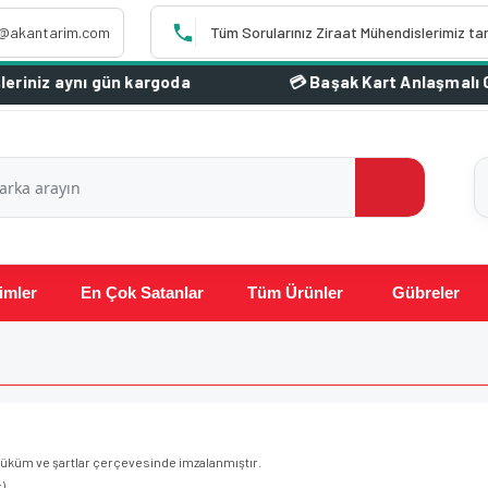
o@akantarim.com
Tüm Sorularınız Ziraat Mühendislerimiz ta
n kargoda
imler
En Çok Satanlar
Tüm Ürünler
Gübreler
 hüküm ve şartlar çerçevesinde imzalanmıştır.
)