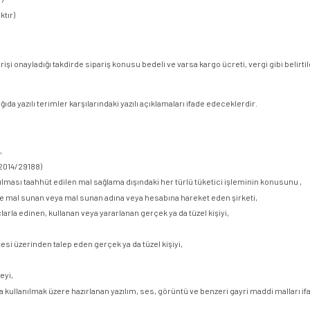
ktır)
şi onayladığı takdirde sipariş konusu bedeli ve varsa kargo ücreti, vergi gibi belirt
yazılı terimler karşılarındaki yazılı açıklamaları ifade edeceklerdir.
,
2014/29188)
ılması taahhüt edilen mal sağlama dışındaki her türlü tüketici işleminin konusunu ,
iye mal sunan veya mal sunan adına veya hesabına hareket eden şirketi,
arla edinen, kullanan veya yararlanan gerçek ya da tüzel kişiyi,
esi üzerinden talep eden gerçek ya da tüzel kişiyi,
eyi,
a kullanılmak üzere hazırlanan yazılım, ses, görüntü ve benzeri gayri maddi malları if