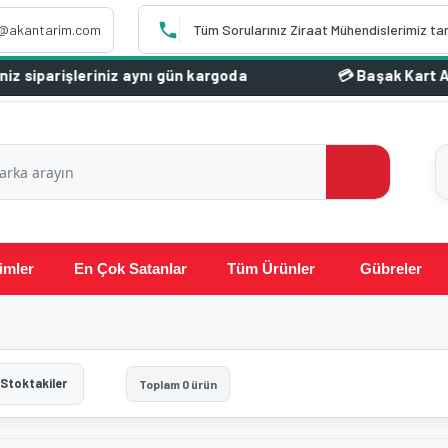
o@akantarim.com
Tüm Sorularınız Ziraat Mühendislerimiz ta
iparişleriniz aynı gün kargoda
imler
En Çok Satanlar
Tüm Ürünler
Gübreler
Stoktakiler
Toplam 0 ürün