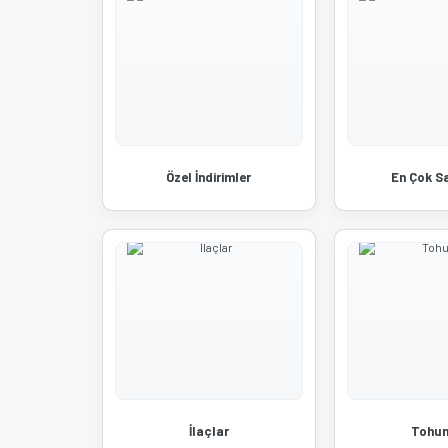
Özel İndirimler
En Çok S
İlaçlar
Tohum