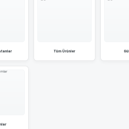
atanlar
Tüm Ürünler
Gü
lar