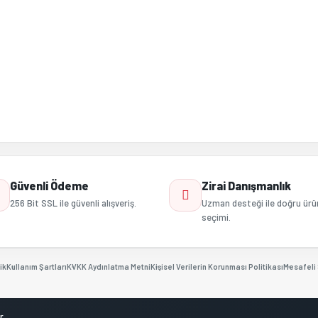
Güvenli Ödeme
Zirai Danışmanlık
256 Bit SSL ile güvenli alışveriş.
Uzman desteği ile doğru ürü
seçimi.
ik
Kullanım Şartları
KVKK Aydınlatma Metni
Kişisel Verilerin Korunması Politikası
Mesafeli 
r.