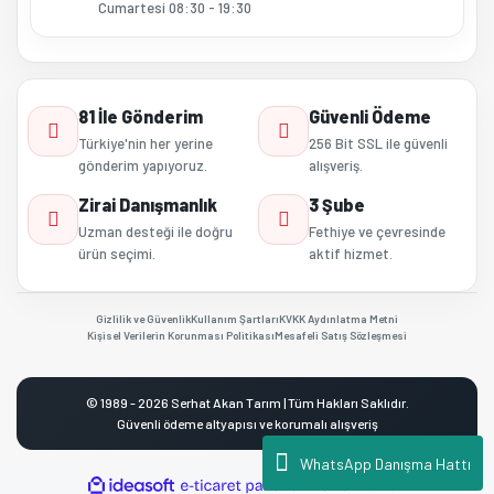
Cumartesi 08:30 - 19:30
81 İle Gönderim
Güvenli Ödeme
Türkiye'nin her yerine
256 Bit SSL ile güvenli
gönderim yapıyoruz.
alışveriş.
Zirai Danışmanlık
3 Şube
Uzman desteği ile doğru
Fethiye ve çevresinde
ürün seçimi.
aktif hizmet.
Gizlilik ve Güvenlik
Kullanım Şartları
KVKK Aydınlatma Metni
Kişisel Verilerin Korunması Politikası
Mesafeli Satış Sözleşmesi
© 1989 - 2026 Serhat Akan Tarım | Tüm Hakları Saklıdır.
Güvenli ödeme altyapısı ve korumalı alışveriş
WhatsApp Danışma Hattı
ile
ideasoft
e-