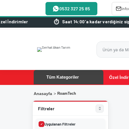
0532 327 25 85
inf
irimler
Saat 14:00'a kadar verdiğiniz siparişle
Tüm Kategoriler
Özel İndir
Anasayfa
RoamTech