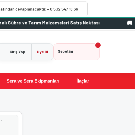
rafından cevaplanacaktır. – 0 532 547 16 36
1000 T
Sepetim
Giriş Yap
Üye Ol
Sera ve Sera Ekipmanları
İlaçlar