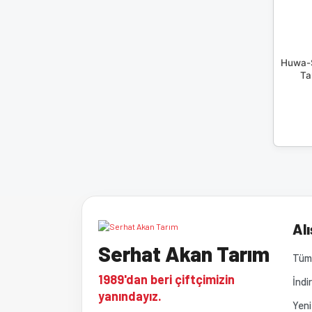
Huwa-S
Ta
Alı
Serhat Akan Tarım
Tüm 
1989'dan beri çiftçimizin
İndi
yanındayız.
Yeni