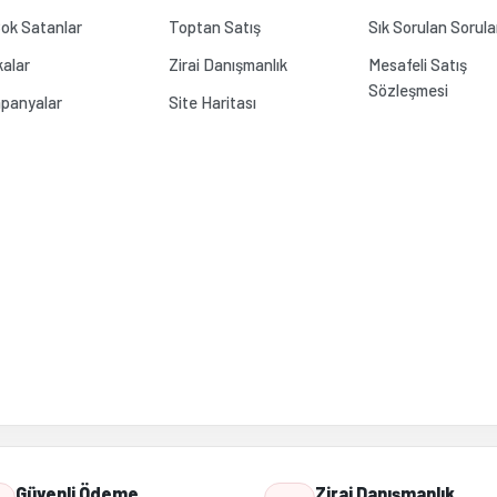
ok Satanlar
Toptan Satış
Sık Sorulan Sorula
alar
Zirai Danışmanlık
Mesafeli Satış
Sözleşmesi
panyalar
Site Haritası
Güvenli Ödeme
Zirai Danışmanlık