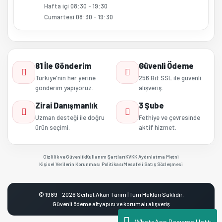
Hafta içi 08:30 - 19:30
Cumartesi 08:30 - 19:30
81 İle Gönderim
Güvenli Ödeme
Türkiye'nin her yerine
256 Bit SSL ile güvenli
gönderim yapıyoruz.
alışveriş.
Zirai Danışmanlık
3 Şube
Uzman desteği ile doğru
Fethiye ve çevresinde
ürün seçimi.
aktif hizmet.
Gizlilik ve Güvenlik
Kullanım Şartları
KVKK Aydınlatma Metni
Kişisel Verilerin Korunması Politikası
Mesafeli Satış Sözleşmesi
© 1989 - 2026 Serhat Akan Tarım | Tüm Hakları Saklıdır.
Güvenli ödeme altyapısı ve korumalı alışveriş
WhatsApp Danışma Hattı