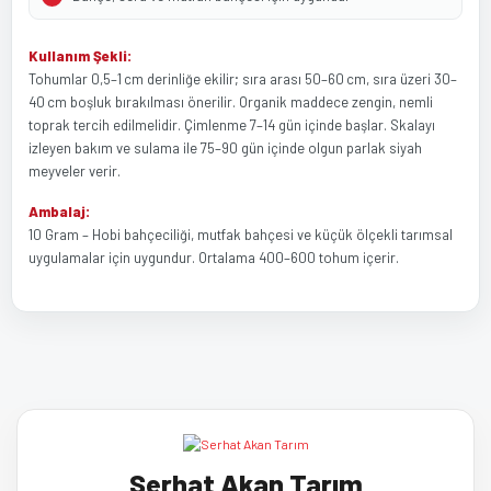
Kullanım Şekli:
Tohumlar 0,5–1 cm derinliğe ekilir; sıra arası 50–60 cm, sıra üzeri 30–
40 cm boşluk bırakılması önerilir. Organik maddece zengin, nemli
toprak tercih edilmelidir. Çimlenme 7–14 gün içinde başlar. Skalayı
izleyen bakım ve sulama ile 75–90 gün içinde olgun parlak siyah
meyveler verir.
Ambalaj:
10 Gram – Hobi bahçeciliği, mutfak bahçesi ve küçük ölçekli tarımsal
uygulamalar için uygundur. Ortalama 400–600 tohum içerir.
Bu ürünün fiyat bilgisi, resim, ürün açıklamalarında ve diğer
Bu ürüne ilk yorumu siz yapın!
konularda yetersiz gördüğünüz noktaları öneri formunu kullanarak
tarafımıza iletebilirsiniz.
Görüş ve önerileriniz için teşekkür ederiz.
Yorum Yaz
Serhat Akan Tarım