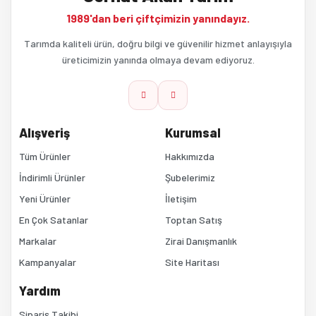
Ürün resmi kalitesiz, bozuk veya görüntülenemiyor.
1989'dan beri çiftçimizin yanındayız.
Ürün açıklamasında eksik bilgiler bulunuyor.
Tarımda kaliteli ürün, doğru bilgi ve güvenilir hizmet anlayışıyla
üreticimizin yanında olmaya devam ediyoruz.
Ürün bilgilerinde hatalar bulunuyor.
Ürün fiyatı diğer sitelerden daha pahalı.
Alışveriş
Kurumsal
Bu ürüne benzer farklı alternatifler olmalı.
Tüm Ürünler
Hakkımızda
İndirimli Ürünler
Şubelerimiz
Yeni Ürünler
İletişim
En Çok Satanlar
Toptan Satış
Markalar
Zirai Danışmanlık
Kampanyalar
Site Haritası
Gönder
Yardım
Sipariş Takibi