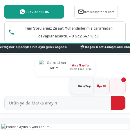
0532 327 25 85
info@akantarim.com
Tüm Sorularınız Ziraat Mühendislerimiz tarafından
cevaplanacaktır. – 0 532 547 16 36
iz siparişleriniz aynı gün kargoda
Ana Sayfa
Serhat Akan Tarım
Giriş Yap
Üye Ol