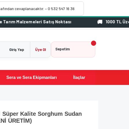
rafından cevaplanacaktır. – 0 532 547 16 36
1000 TL Üzeri Siparişlerinizde 
Sepetim
Giriş Yap
Üye Ol
Sera ve Sera Ekipmanları
İlaçlar
al Süper Kalite Sorghum Sudan
Nİ ÜRETİM)