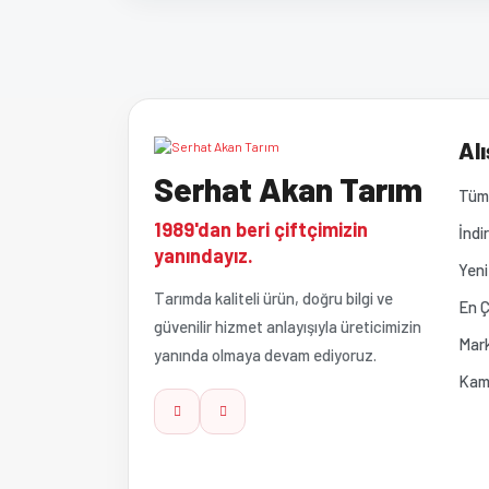
Bu ürünün fiyat bilgisi, resim, ürün açıklamalarında ve 
Görüş ve önerileriniz için teşekkür ederiz.
Ürün resmi kalitesiz, bozuk veya görüntülenemiyor
Alı
Serhat Akan Tarım
Ürün açıklamasında eksik bilgiler bulunuyor.
Tüm 
1989'dan beri çiftçimizin
İndi
Ürün bilgilerinde hatalar bulunuyor.
yanındayız.
Yeni
Tarımda kaliteli ürün, doğru bilgi ve
Ürün fiyatı diğer sitelerden daha pahalı.
En Ç
güvenilir hizmet anlayışıyla üreticimizin
Mark
yanında olmaya devam ediyoruz.
Bu ürüne benzer farklı alternatifler olmalı.
Kam