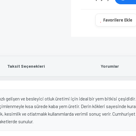
Taksit Seçenekleri
Yorumlar
hızlı gelişen ve besleyici otluk üretimi için ideal bir yem bitkisi çeşidi
çimlenmeyle kısa sürede kaba yem üretir. Derin kökleri sayesinde kurak
ajlık, kesimlik ve otlatmalık kullanımlarda verimli sonuç verir. Cumhuriyet
aketlerde sunulur.