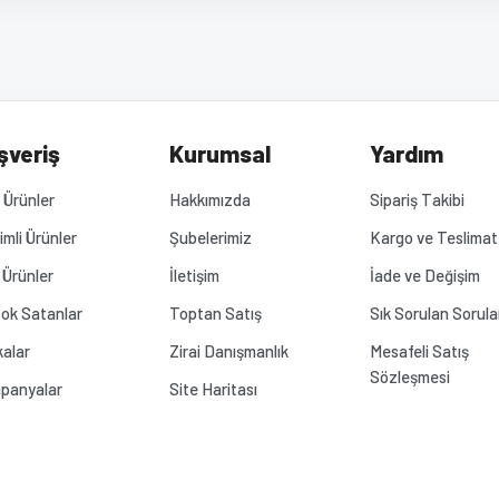
diğer konularda yetersiz gördüğünüz noktaları öneri formunu kullanarak tarafımız
Bu ürüne ilk yorumu siz yapın!
Yorum Yaz
.
şveriş
Kurumsal
Yardım
Ürünler
Hakkımızda
Sipariş Takibi
rimli Ürünler
Şubelerimiz
Kargo ve Teslimat
 Ürünler
İletişim
İade ve Değişim
ok Satanlar
Toptan Satış
Sık Sorulan Sorula
alar
Zirai Danışmanlık
Mesafeli Satış
Sözleşmesi
panyalar
Site Haritası