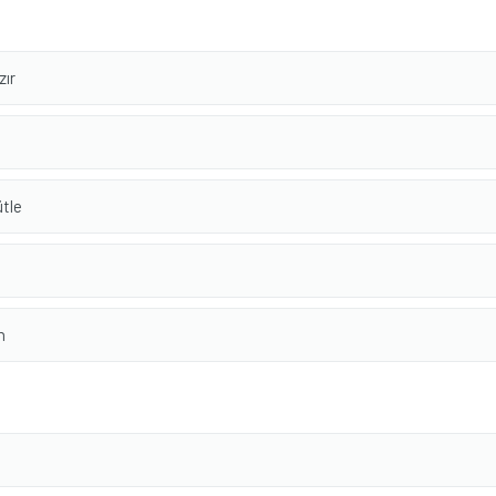
zır
ütle
n