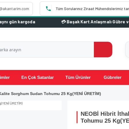
o@akantarim.com
Tüm Sorularınız Ziraat Mühendislerimiz ta
imler
En Çok Satanlar
Tüm Ürünler
Gübreler
r Kalite Sorghum Sudan Tohumu 25 Kg(YENİ ÜRETİM)
NEOBİ Hibrit İth
Tohumu 25 Kg(YE