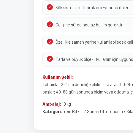
Kök sistemi ile toprak erozyonunu önler
Gelişme sürecinde az bakım gerektirir
Özellikle saman yerine kullanılabilecek kal
Tarla ve büyük ölçekli kullanım için uygun
Kullanım Şekli:
Tohumlar 2–4 cm derinliğe ekilir; sıra arası 50–75 
başlar; 40–60 gün sonunda biçim veya otlatma için 
Ambalaj:
10 kg
Kategori:
Yem Bitkisi / Sudan Otu Tohumu / Sila