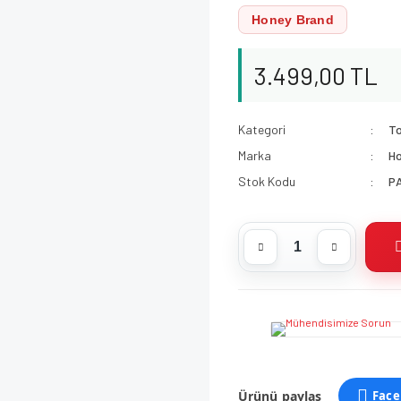
Honey Brand
3.499,00 TL
Kategori
T
Marka
H
Stok Kodu
P
Ürünü paylaş
Face