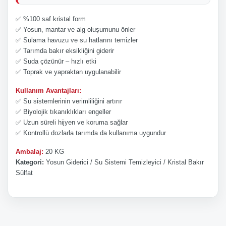
✅ %100 saf kristal form
✅ Yosun, mantar ve alg oluşumunu önler
✅ Sulama havuzu ve su hatlarını temizler
✅ Tarımda bakır eksikliğini giderir
✅ Suda çözünür – hızlı etki
✅ Toprak ve yapraktan uygulanabilir
Kullanım Avantajları:
✅ Su sistemlerinin verimliliğini artırır
✅ Biyolojik tıkanıklıkları engeller
✅ Uzun süreli hijyen ve koruma sağlar
✅ Kontrollü dozlarla tarımda da kullanıma uygundur
Ambalaj:
20 KG
Kategori:
Yosun Giderici / Su Sistemi Temizleyici / Kristal Bakır
Sülfat
Bu ürünün fiyat bilgisi, resim, ürün açıklamalarında ve diğer
Bu ürüne ilk yorumu siz yapın!
konularda yetersiz gördüğünüz noktaları öneri formunu