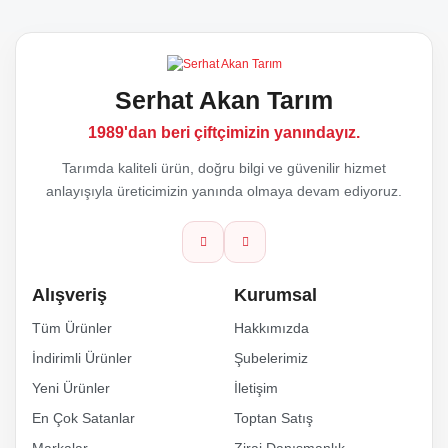
kullanarak tarafımıza iletebilirsiniz.
Görüş ve önerileriniz için teşekkür ederiz.
Yorum Yaz
Serhat Akan Tarım
Ürün resmi kalitesiz, bozuk veya görüntülenemiyor.
1989'dan beri çiftçimizin yanındayız.
Ürün açıklamasında eksik bilgiler bulunuyor.
Tarımda kaliteli ürün, doğru bilgi ve güvenilir hizmet
anlayışıyla üreticimizin yanında olmaya devam ediyoruz.
Ürün bilgilerinde hatalar bulunuyor.
Ürün fiyatı diğer sitelerden daha pahalı.
Alışveriş
Kurumsal
Bu ürüne benzer farklı alternatifler olmalı.
Tüm Ürünler
Hakkımızda
İndirimli Ürünler
Şubelerimiz
Yeni Ürünler
İletişim
En Çok Satanlar
Toptan Satış