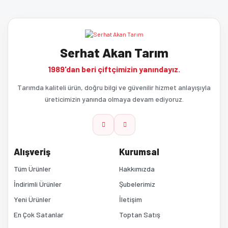
tarafımıza iletebilirsiniz.
Görüş ve önerileriniz için teşekkür ederiz.
Yorum Yaz
Serhat Akan Tarım
Ürün resmi kalitesiz, bozuk veya görüntülenemiyor.
1989'dan beri çiftçimizin yanındayız.
Ürün açıklamasında eksik bilgiler bulunuyor.
Tarımda kaliteli ürün, doğru bilgi ve güvenilir hizmet anlayışıyla
üreticimizin yanında olmaya devam ediyoruz.
Ürün bilgilerinde hatalar bulunuyor.
Ürün fiyatı diğer sitelerden daha pahalı.
Alışveriş
Kurumsal
Bu ürüne benzer farklı alternatifler olmalı.
Tüm Ürünler
Hakkımızda
İndirimli Ürünler
Şubelerimiz
Yeni Ürünler
İletişim
En Çok Satanlar
Toptan Satış