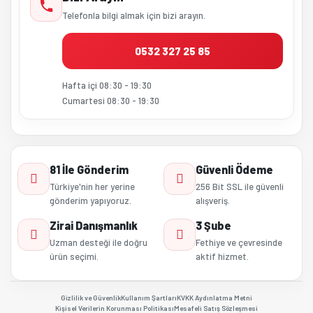
Telefonla bilgi almak için bizi arayın.
0532 327 25 85
Hafta içi 08:30 - 19:30
Cumartesi 08:30 - 19:30
81 İle Gönderim
Güvenli Ödeme
Türkiye'nin her yerine
256 Bit SSL ile güvenli
gönderim yapıyoruz.
alışveriş.
Zirai Danışmanlık
3 Şube
Uzman desteği ile doğru
Fethiye ve çevresinde
ürün seçimi.
aktif hizmet.
Gizlilik ve Güvenlik
Kullanım Şartları
KVKK Aydınlatma Metni
Kişisel Verilerin Korunması Politikası
Mesafeli Satış Sözleşmesi