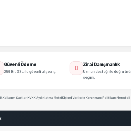
Gönder
Güvenli Ödeme
Zirai Danışmanlık
256 Bit SSL ile güvenli alışveriş.
Uzman desteği ile doğru ürü
seçimi.
ik
Kullanım Şartları
KVKK Aydınlatma Metni
Kişisel Verilerin Korunması Politikası
Mesafeli 
r.