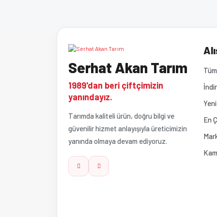
Görüş ve önerileriniz için teşekkür ederiz.
Ürün resmi kalitesiz, bozuk veya görüntülenemiyor
Alı
Serhat Akan Tarım
Ürün açıklamasında eksik bilgiler bulunuyor.
Tüm 
1989'dan beri çiftçimizin
İndi
Ürün bilgilerinde hatalar bulunuyor.
yanındayız.
Yeni
Tarımda kaliteli ürün, doğru bilgi ve
Ürün fiyatı diğer sitelerden daha pahalı.
En Ç
güvenilir hizmet anlayışıyla üreticimizin
Mark
yanında olmaya devam ediyoruz.
Bu ürüne benzer farklı alternatifler olmalı.
Kam