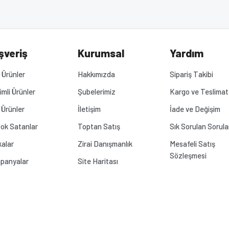
Yorum Yaz
.
şveriş
Kurumsal
Yardım
Ürünler
Hakkımızda
Sipariş Takibi
rimli Ürünler
Şubelerimiz
Kargo ve Teslimat
 Ürünler
İletişim
İade ve Değişim
ok Satanlar
Toptan Satış
Sık Sorulan Sorula
alar
Zirai Danışmanlık
Mesafeli Satış
Sözleşmesi
panyalar
Site Haritası