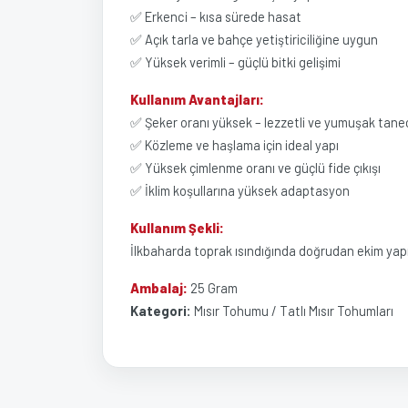
✅ Erkenci – kısa sürede hasat
✅ Açık tarla ve bahçe yetiştiriciliğine uygun
✅ Yüksek verimli – güçlü bitki gelişimi
Kullanım Avantajları:
✅ Şeker oranı yüksek – lezzetli ve yumuşak tanec
✅ Közleme ve haşlama için ideal yapı
✅ Yüksek çimlenme oranı ve güçlü fide çıkışı
✅ İklim koşullarına yüksek adaptasyon
Kullanım Şekli:
İlkbaharda toprak ısındığında doğrudan ekim yapılı
Ambalaj:
25 Gram
Kategori:
Mısır Tohumu / Tatlı Mısır Tohumları
Bu ürünün fiyat bilgisi, resim, ürün açıklamalarında ve 