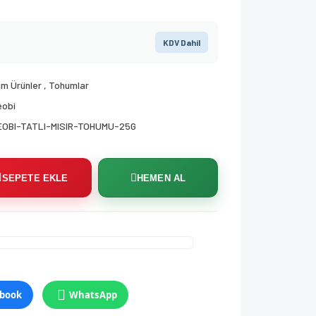
KDV Dahil
m Ürünler
,
Tohumlar
eobi
EOBI-TATLI-MISIR-TOHUMU-25G
SEPETE EKLE
HEMEN AL
book
WhatsApp