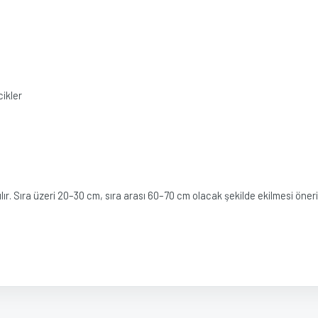
ikler
r. Sıra üzeri 20–30 cm, sıra arası 60–70 cm olacak şekilde ekilmesi önerili
diğer konularda yetersiz gördüğünüz noktaları öneri formunu kullanarak tarafımız
Bu ürüne ilk yorumu siz yapın!