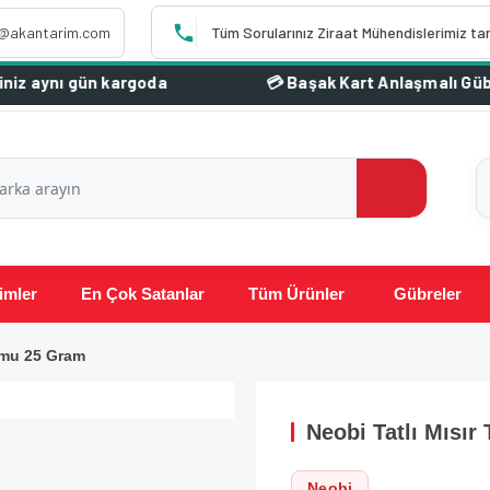
o@akantarim.com
Tüm Sorularınız Ziraat Mühendislerimiz ta
 gün kargoda
imler
En Çok Satanlar
Tüm Ürünler
Gübreler
umu 25 Gram
Neobi Tatlı Mısı
Neobi