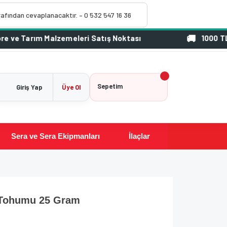
rafından cevaplanacaktır. – 0 532 547 16 36
1000 TL Üzeri Si
Sepetim
Giriş Yap
Üye Ol
Sera ve Sera Ekipmanları
İlaçlar
r Tohumu 25 Gram