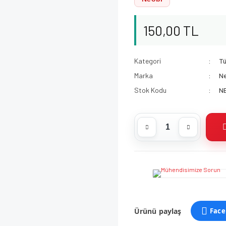
150,00 TL
Kategori
Tü
Marka
N
Stok Kodu
N
Ürünü paylaş
Face