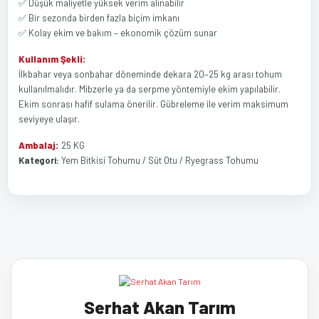
✅ Düşük maliyetle yüksek verim alınabilir
✅ Bir sezonda birden fazla biçim imkanı
✅ Kolay ekim ve bakım – ekonomik çözüm sunar
Kullanım Şekli:
İlkbahar veya sonbahar döneminde dekara 20–25 kg arası tohum
kullanılmalıdır. Mibzerle ya da serpme yöntemiyle ekim yapılabilir.
Ekim sonrası hafif sulama önerilir. Gübreleme ile verim maksimum
seviyeye ulaşır.
Ambalaj:
25 KG
Kategori:
Yem Bitkisi Tohumu / Süt Otu / Ryegrass Tohumu
Bu ürünün fiyat bilgisi, resim, ürün açıklamalarında ve diğer
Bu ürüne ilk yorumu siz yapın!
konularda yetersiz gördüğünüz noktaları öneri formunu kullanarak
tarafımıza iletebilirsiniz.
Görüş ve önerileriniz için teşekkür ederiz.
Yorum Yaz
Serhat Akan Tarım
Ürün resmi kalitesiz, bozuk veya görüntülenemiyor.