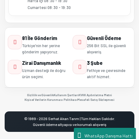
Hafta içi 08:30 - 19:30
Cumartesi 08:30 - 19:30
81 İle Gönderim
Güvenli Ödeme
Türkiye'nin her yerine
256 Bit SSL ile güvenli
gönderim yapıyoruz.
alışveriş.
Zirai Danışmanlık
3 Şube
Uzman desteği ile doğru
Fethiye ve çevresinde
ürün seçimi.
aktif hizmet.
Gizlilik ve Güvenlik
Kullanım Şartları
KVKK Aydınlatma Metni
Kişisel Verilerin Korunması Politikası
Mesafeli Satış Sözleşmesi
© 1989 - 2026 Serhat Akan Tarım | Tüm Hakları Saklıdır.
Güvenli ödeme altyapısı ve korumalı alışveriş
WhatsApp Danışma Hattı