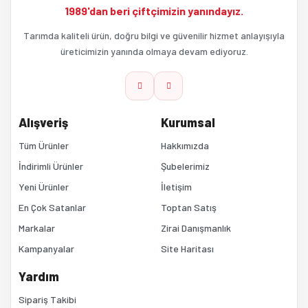
1989'dan beri çiftçimizin yanındayız.
Ürün açıklamasında eksik bilgiler bulunuyor.
Tarımda kaliteli ürün, doğru bilgi ve güvenilir hizmet anlayışıyla
üreticimizin yanında olmaya devam ediyoruz.
Ürün bilgilerinde hatalar bulunuyor.
Ürün fiyatı diğer sitelerden daha pahalı.
Alışveriş
Kurumsal
Bu ürüne benzer farklı alternatifler olmalı.
Tüm Ürünler
Hakkımızda
İndirimli Ürünler
Şubelerimiz
Yeni Ürünler
İletişim
En Çok Satanlar
Toptan Satış
Markalar
Zirai Danışmanlık
Kampanyalar
Site Haritası
Gönder
Yardım
Sipariş Takibi