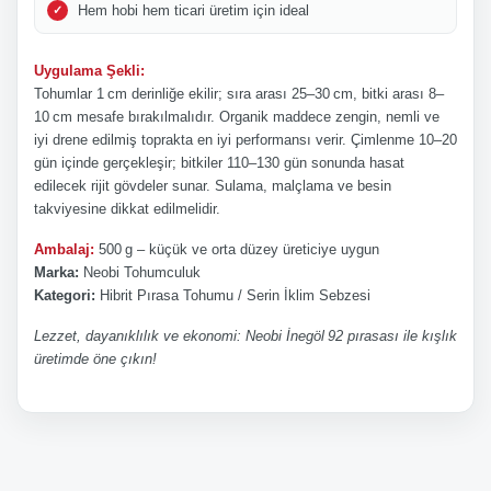
Hem hobi hem ticari üretim için ideal
Uygulama Şekli:
Tohumlar 1 cm derinliğe ekilir; sıra arası 25–30 cm, bitki arası 8–
10 cm mesafe bırakılmalıdır. Organik maddece zengin, nemli ve
iyi drene edilmiş toprakta en iyi performansı verir. Çimlenme 10–20
gün içinde gerçekleşir; bitkiler 110–130 gün sonunda hasat
edilecek rijit gövdeler sunar. Sulama, malçlama ve besin
takviyesine dikkat edilmelidir.
Ambalaj:
500 g – küçük ve orta düzey üreticiye uygun
Marka:
Neobi Tohumculuk
Kategori:
Hibrit Pırasa Tohumu / Serin İklim Sebzesi
Lezzet, dayanıklılık ve ekonomi: Neobi İnegöl 92 pırasası ile kışlık
üretimde öne çıkın!
Bu ürünün fiyat bilgisi, resim, ürün açıklamalarında ve diğer
Bu ürüne ilk yorumu siz yapın!
konularda yetersiz gördüğünüz noktaları öneri formunu
kullanarak tarafımıza iletebilirsiniz.