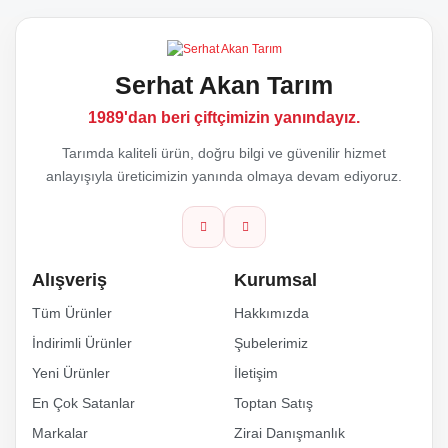
Görüş ve önerileriniz için teşekkür ederiz.
Yorum Yaz
Serhat Akan Tarım
Ürün resmi kalitesiz, bozuk veya görüntülenemiyor.
1989'dan beri çiftçimizin yanındayız.
Ürün açıklamasında eksik bilgiler bulunuyor.
Tarımda kaliteli ürün, doğru bilgi ve güvenilir hizmet
anlayışıyla üreticimizin yanında olmaya devam ediyoruz.
Ürün bilgilerinde hatalar bulunuyor.
Ürün fiyatı diğer sitelerden daha pahalı.
Alışveriş
Kurumsal
Bu ürüne benzer farklı alternatifler olmalı.
Tüm Ürünler
Hakkımızda
İndirimli Ürünler
Şubelerimiz
Yeni Ürünler
İletişim
En Çok Satanlar
Toptan Satış
Markalar
Zirai Danışmanlık