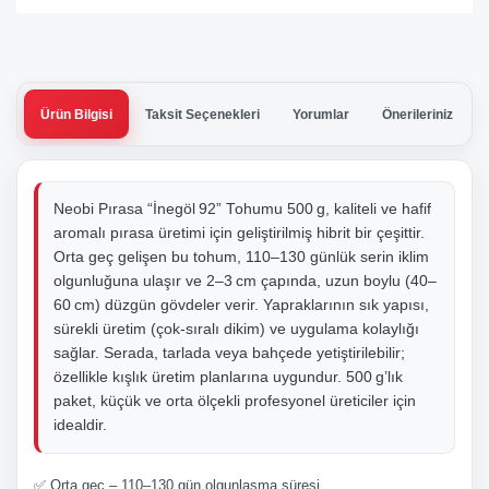
Ürün Bilgisi
Taksit Seçenekleri
Yorumlar
Önerileriniz
Neobi Pırasa “İnegöl 92” Tohumu 500 g, kaliteli ve hafif
aromalı pırasa üretimi için geliştirilmiş hibrit bir çeşittir.
Orta geç gelişen bu tohum, 110–130 günlük serin iklim
olgunluğuna ulaşır ve 2–3 cm çapında, uzun boylu (40–
60 cm) düzgün gövdeler verir. Yapraklarının sık yapısı,
sürekli üretim (çok-sıralı dikim) ve uygulama kolaylığı
sağlar. Serada, tarlada veya bahçede yetiştirilebilir;
özellikle kışlık üretim planlarına uygundur. 500 g’lık
paket, küçük ve orta ölçekli profesyonel üreticiler için
idealdir.
✅ Orta geç – 110–130 gün olgunlaşma süresi