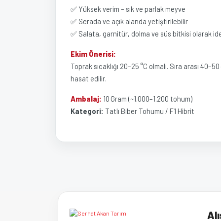
✅ Yüksek verim – sık ve parlak meyve
✅ Serada ve açık alanda yetiştirilebilir
✅ Salata, garnitür, dolma ve süs bitkisi olarak id
Ekim Önerisi:
Toprak sıcaklığı 20–25 °C olmalı. Sıra arası 40–50 
hasat edilir.
Ambalaj:
10 Gram (~1.000–1.200 tohum)
Kategori:
Tatlı Biber Tohumu / F1 Hibrit
Bu ürünün fiyat bilgisi, resim, ürün açıklamalarında ve 
Görüş ve önerileriniz için teşekkür ederiz.
Ürün resmi kalitesiz, bozuk veya görüntülenemiyor
Alı