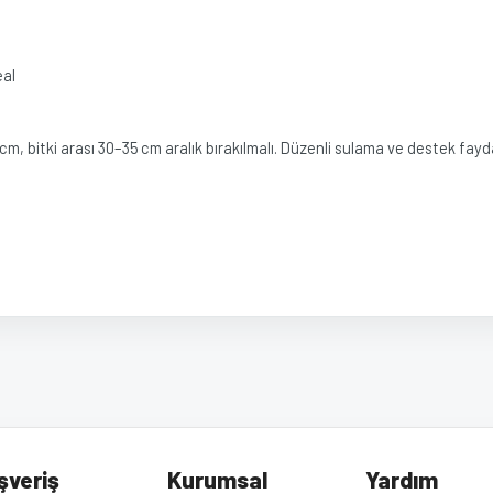
eal
cm, bitki arası 30–35 cm aralık bırakılmalı. Düzenli sulama ve destek fayd
diğer konularda yetersiz gördüğünüz noktaları öneri formunu kullanarak tarafımız
Bu ürüne ilk yorumu siz yapın!
Yorum Yaz
.
şveriş
Kurumsal
Yardım