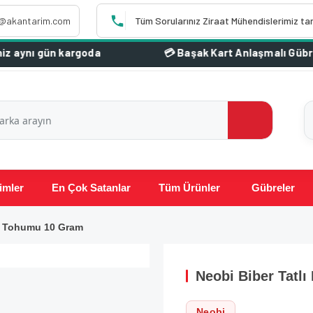
o@akantarim.com
Tüm Sorularınız Ziraat Mühendislerimiz ta
gün kargoda
imler
En Çok Satanlar
Tüm Ürünler
Gübreler
az Tohumu 10 Gram
Neobi Biber Tatl
Neobi