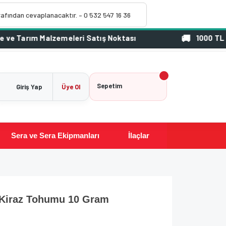
rafından cevaplanacaktır. – 0 532 547 16 36
1000 TL Üzeri Sip
Sepetim
Giriş Yap
Üye Ol
Sera ve Sera Ekipmanları
İlaçlar
ı Kiraz Tohumu 10 Gram