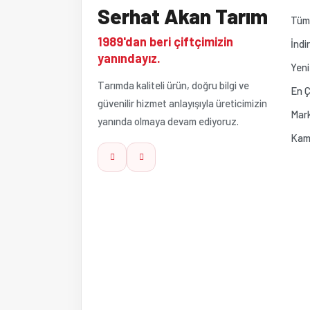
Serhat Akan Tarım
Ürün açıklamasında eksik bilgiler bulunuyor.
Tüm 
1989'dan beri çiftçimizin
İndi
Ürün bilgilerinde hatalar bulunuyor.
yanındayız.
Yeni
Tarımda kaliteli ürün, doğru bilgi ve
Ürün fiyatı diğer sitelerden daha pahalı.
En Ç
güvenilir hizmet anlayışıyla üreticimizin
Mark
yanında olmaya devam ediyoruz.
Bu ürüne benzer farklı alternatifler olmalı.
Kam