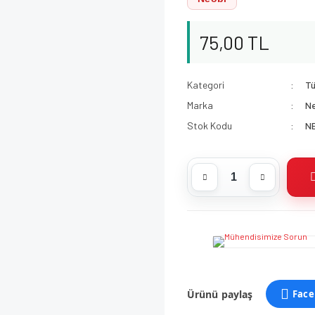
75,00 TL
Kategori
Tü
Marka
N
Stok Kodu
N
Ürünü paylaş
Face