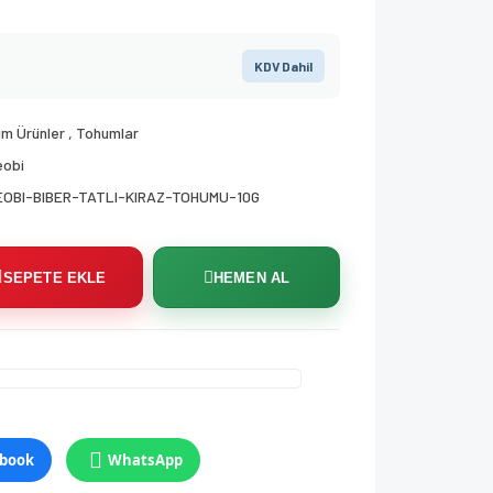
KDV Dahil
m Ürünler
,
Tohumlar
eobi
EOBI-BIBER-TATLI-KIRAZ-TOHUMU-10G
SEPETE EKLE
HEMEN AL
book
WhatsApp