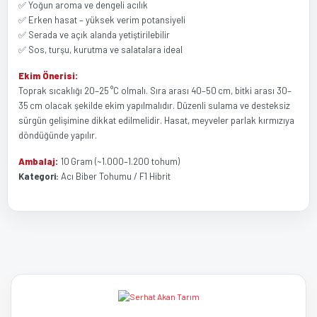
✅ Yoğun aroma ve dengeli acılık
✅ Erken hasat – yüksek verim potansiyeli
✅ Serada ve açık alanda yetiştirilebilir
✅ Sos, turşu, kurutma ve salatalara ideal
Ekim Önerisi:
Toprak sıcaklığı 20–25 °C olmalı. Sıra arası 40–50 cm, bitki arası 30–
35 cm olacak şekilde ekim yapılmalıdır. Düzenli sulama ve desteksiz
sürgün gelişimine dikkat edilmelidir. Hasat, meyveler parlak kırmızıya
döndüğünde yapılır.
Ambalaj:
10 Gram (~1.000–1.200 tohum)
Kategori:
Acı Biber Tohumu / F1 Hibrit
Bu ürünün fiyat bilgisi, resim, ürün açıklamalarında ve diğer
Bu ürüne ilk yorumu siz yapın!
konularda yetersiz gördüğünüz noktaları öneri formunu kullanarak
tarafımıza iletebilirsiniz.
Görüş ve önerileriniz için teşekkür ederiz.
Yorum Yaz