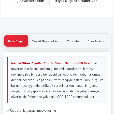
Fiyat Düşünce Haber Ver
Ürün Bilgisi
Taksit Seçenekleri
Yorumlar
Önerileriniz
Neobi Biber Apollo Acı Üç Burun Tohumu 10 Gram
, acı
severler için özenle seçilmiş, üç loblu karakteristik meyve
şekline sahip bir acı biber çeşididir. Apollo Acı; yoğun aroması,
dengeli acı profili ve parlak kırmızı rengiyle salata, sos, turşu ve
kurutmaya uygundur. Yüksek verimli, erken hasatlı bir çeşittir
ve güçlü bitki yapısıyla serada veya açık alanda yetiştirilmeye
elverişlidir. Paketinde yaklaşık 1.000–1.200 tohum bulunur.
✅ Üç burunlu çarpıcı meyve formu