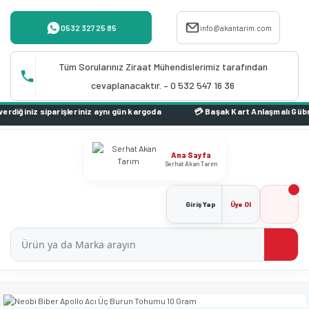
0532 327 25 85
info@akantarim.com
Tüm Sorularınız Ziraat Mühendislerimiz tarafından
cevaplanacaktır. – 0 532 547 16 36
niz siparişleriniz aynı gün kargoda
Ana Sayfa
Serhat Akan Tarım
Giriş Yap
Üye Ol