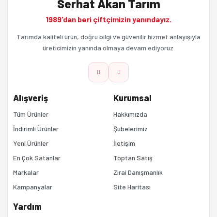
Serhat Akan Tarım
Ürün resmi kalitesiz, bozuk veya görüntülenemiyor.
1989'dan beri çiftçimizin yanındayız.
Ürün açıklamasında eksik bilgiler bulunuyor.
Tarımda kaliteli ürün, doğru bilgi ve güvenilir hizmet anlayışıyla
üreticimizin yanında olmaya devam ediyoruz.
Ürün bilgilerinde hatalar bulunuyor.
Ürün fiyatı diğer sitelerden daha pahalı.
Alışveriş
Kurumsal
Bu ürüne benzer farklı alternatifler olmalı.
Tüm Ürünler
Hakkımızda
İndirimli Ürünler
Şubelerimiz
Yeni Ürünler
İletişim
En Çok Satanlar
Toptan Satış
Markalar
Zirai Danışmanlık
Kampanyalar
Site Haritası
Gönder
Yardım