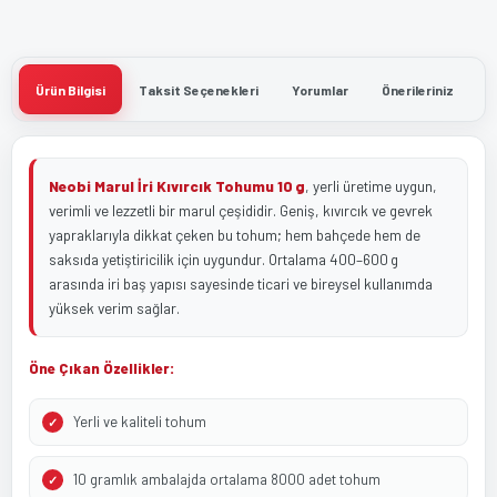
Ürün Bilgisi
Taksit Seçenekleri
Yorumlar
Önerileriniz
Neobi Marul İri Kıvırcık Tohumu 10 g
, yerli üretime uygun,
verimli ve lezzetli bir marul çeşididir. Geniş, kıvırcık ve gevrek
yapraklarıyla dikkat çeken bu tohum; hem bahçede hem de
saksıda yetiştiricilik için uygundur. Ortalama 400–600 g
arasında iri baş yapısı sayesinde ticari ve bireysel kullanımda
yüksek verim sağlar.
Öne Çıkan Özellikler:
Yerli ve kaliteli tohum
10 gramlık ambalajda ortalama 8000 adet tohum