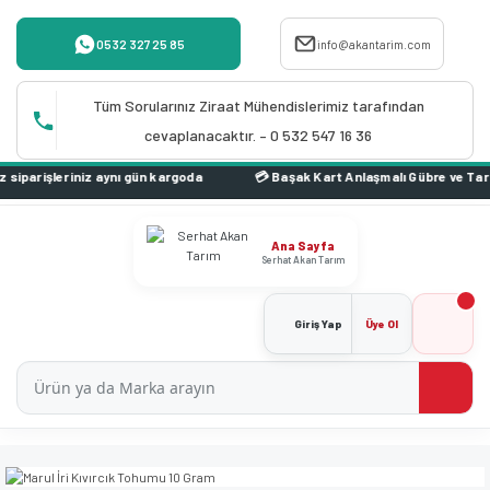
0532 327 25 85
info@akantarim.com
Tüm Sorularınız Ziraat Mühendislerimiz tarafından
cevaplanacaktır. – 0 532 547 16 36
nı gün kargoda
Ana Sayfa
Serhat Akan Tarım
Giriş Yap
Üye Ol