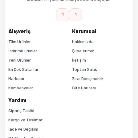
Ürün bilgilerinde hatalar bulunuyor.
Ürün fiyatı diğer sitelerden daha pahalı.
Alışveriş
Kurumsal
Bu ürüne benzer farklı alternatifler olmalı.
Tüm Ürünler
Hakkımızda
İndirimli Ürünler
Şubelerimiz
Yeni Ürünler
İletişim
En Çok Satanlar
Toptan Satış
Markalar
Zirai Danışmanlık
Kampanyalar
Site Haritası
Gönder
Yardım
Sipariş Takibi
Kargo ve Teslimat
İade ve Değişim