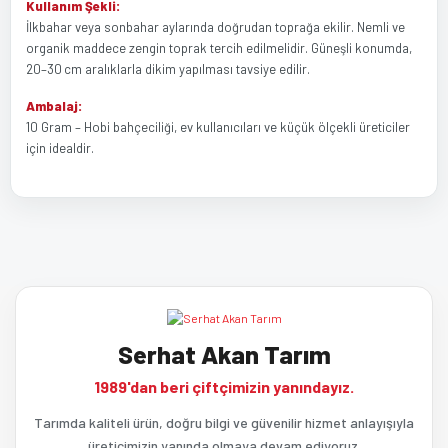
Kullanım Şekli:
İlkbahar veya sonbahar aylarında doğrudan toprağa ekilir. Nemli ve
organik maddece zengin toprak tercih edilmelidir. Güneşli konumda,
20–30 cm aralıklarla dikim yapılması tavsiye edilir.
Ambalaj:
10 Gram – Hobi bahçeciliği, ev kullanıcıları ve küçük ölçekli üreticiler
için idealdir.
Bu ürünün fiyat bilgisi, resim, ürün açıklamalarında ve diğer
Bu ürüne ilk yorumu siz yapın!
konularda yetersiz gördüğünüz noktaları öneri formunu kullanarak
tarafımıza iletebilirsiniz.
Görüş ve önerileriniz için teşekkür ederiz.
Yorum Yaz
Serhat Akan Tarım
Ürün resmi kalitesiz, bozuk veya görüntülenemiyor.
1989'dan beri çiftçimizin yanındayız.
Ürün açıklamasında eksik bilgiler bulunuyor.
Tarımda kaliteli ürün, doğru bilgi ve güvenilir hizmet anlayışıyla
üreticimizin yanında olmaya devam ediyoruz.