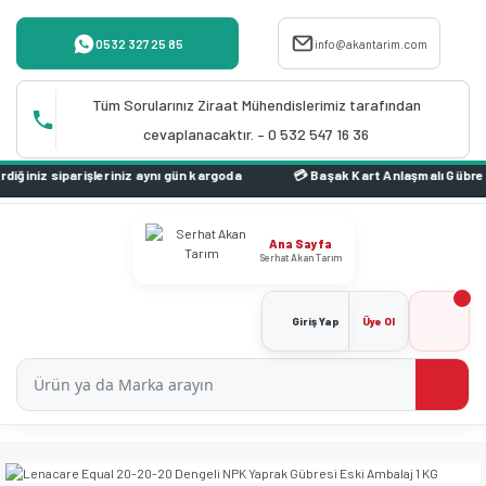
0532 327 25 85
info@akantarim.com
Tüm Sorularınız Ziraat Mühendislerimiz tarafından
cevaplanacaktır. – 0 532 547 16 36
iniz aynı gün kargoda
Ana Sayfa
Serhat Akan Tarım
Giriş Yap
Üye Ol