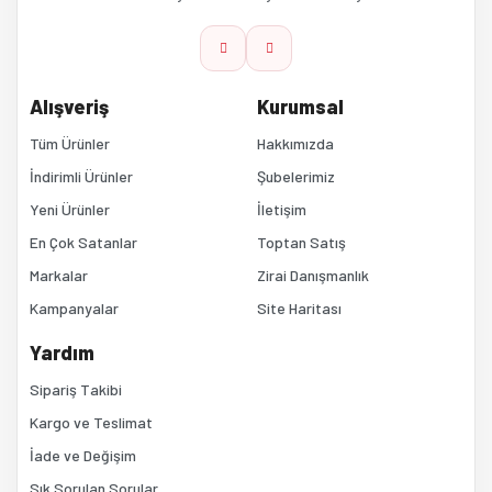
Ürün bilgilerinde hatalar bulunuyor.
Ürün fiyatı diğer sitelerden daha pahalı.
Alışveriş
Kurumsal
Bu ürüne benzer farklı alternatifler olmalı.
Tüm Ürünler
Hakkımızda
İndirimli Ürünler
Şubelerimiz
Yeni Ürünler
İletişim
En Çok Satanlar
Toptan Satış
Markalar
Zirai Danışmanlık
Kampanyalar
Site Haritası
Gönder
Yardım
Sipariş Takibi
Kargo ve Teslimat
İade ve Değişim
Sık Sorulan Sorular