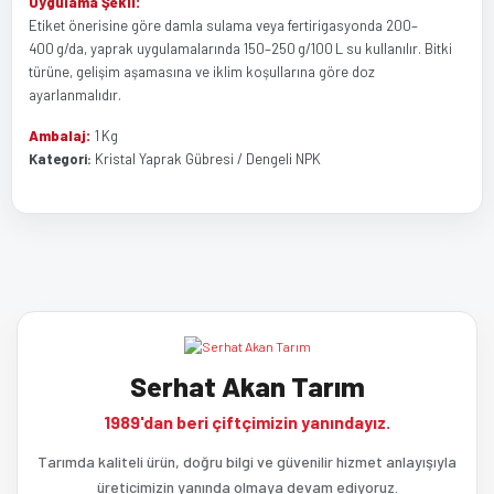
Uygulama Şekli:
Etiket önerisine göre damla sulama veya fertirigasyonda 200–
400 g/da, yaprak uygulamalarında 150–250 g/100 L su kullanılır. Bitki
türüne, gelişim aşamasına ve iklim koşullarına göre doz
ayarlanmalıdır.
Ambalaj:
1 Kg
Kategori:
Kristal Yaprak Gübresi / Dengeli NPK
Bu ürünün fiyat bilgisi, resim, ürün açıklamalarında ve diğer
Bu ürüne ilk yorumu siz yapın!
konularda yetersiz gördüğünüz noktaları öneri formunu kullanarak
tarafımıza iletebilirsiniz.
Görüş ve önerileriniz için teşekkür ederiz.
Yorum Yaz
Serhat Akan Tarım
Ürün resmi kalitesiz, bozuk veya görüntülenemiyor.
1989'dan beri çiftçimizin yanındayız.
Ürün açıklamasında eksik bilgiler bulunuyor.
Tarımda kaliteli ürün, doğru bilgi ve güvenilir hizmet anlayışıyla
üreticimizin yanında olmaya devam ediyoruz.