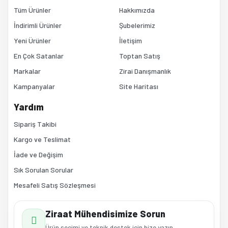
Bu ürüne benzer farklı alternatifler olmalı.
Tüm Ürünler
Hakkımızda
İndirimli Ürünler
Şubelerimiz
Yeni Ürünler
İletişim
En Çok Satanlar
Toptan Satış
Markalar
Zirai Danışmanlık
Kampanyalar
Site Haritası
Gönder
Yardım
Sipariş Takibi
Kargo ve Teslimat
İade ve Değişim
Sık Sorulan Sorular
Mesafeli Satış Sözleşmesi
Ziraat Mühendisimize Sorun
Ürün seçimi ve teknik destek için bize yazın.