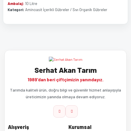
Ambalaj:
10 Litre
Kategori:
Aminoasit İçerikli Gübreler / Sıvı Organik Gübreler
Bu ürünün fiyat bilgisi, resim, ürün açıklamalarında ve diğer
Bu ürüne ilk yorumu siz yapın!
konularda yetersiz gördüğünüz noktaları öneri formunu kullanarak
tarafımıza iletebilirsiniz.
Görüş ve önerileriniz için teşekkür ederiz.
Yorum Yaz
Serhat Akan Tarım
Ürün resmi kalitesiz, bozuk veya görüntülenemiyor.
1989'dan beri çiftçimizin yanındayız.
Ürün açıklamasında eksik bilgiler bulunuyor.
Tarımda kaliteli ürün, doğru bilgi ve güvenilir hizmet anlayışıyla
üreticimizin yanında olmaya devam ediyoruz.
Ürün bilgilerinde hatalar bulunuyor.
Ürün fiyatı diğer sitelerden daha pahalı.
Alışveriş
Kurumsal