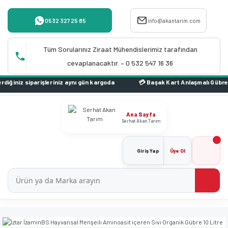
0532 327 25 85
info@akantarim.com
Tüm Sorularınız Ziraat Mühendislerimiz tarafından
cevaplanacaktır. – 0 532 547 16 36
niz aynı gün kargoda
Ana Sayfa
Serhat Akan Tarım
Giriş Yap
Üye Ol