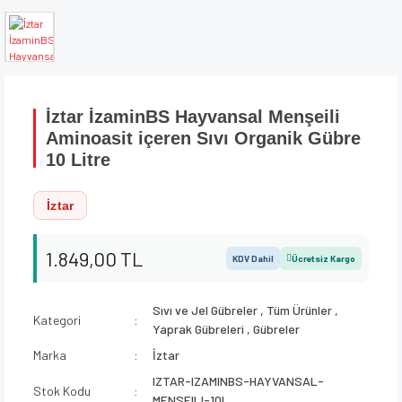
İztar İzaminBS Hayvansal Menşeili
Aminoasit içeren Sıvı Organik Gübre
10 Litre
İztar
1.849,00 TL
KDV Dahil
Ücretsiz Kargo
Sıvı ve Jel Gübreler
,
Tüm Ürünler
,
Kategori
Yaprak Gübreleri
,
Gübreler
Marka
İztar
IZTAR-IZAMINBS-HAYVANSAL-
Stok Kodu
MENSEILI-10L