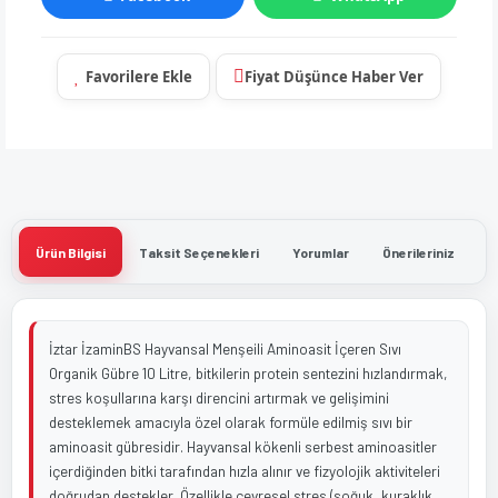
Fiyat Düşünce Haber Ver
Ürün Bilgisi
Taksit Seçenekleri
Yorumlar
Önerileriniz
İztar İzaminBS Hayvansal Menşeili Aminoasit İçeren Sıvı
Organik Gübre 10 Litre, bitkilerin protein sentezini hızlandırmak,
stres koşullarına karşı direncini artırmak ve gelişimini
desteklemek amacıyla özel olarak formüle edilmiş sıvı bir
aminoasit gübresidir. Hayvansal kökenli serbest aminoasitler
içerdiğinden bitki tarafından hızla alınır ve fizyolojik aktiviteleri
doğrudan destekler. Özellikle çevresel stres (soğuk, kuraklık,