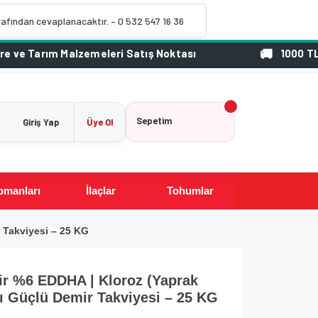
rafından cevaplanacaktır. – 0 532 547 16 36
1000 TL Üzeri Si
Sepetim
Giriş Yap
Üye Ol
pmanları
İlaçlar
Tohumlar
r Takviyesi – 25 KG
mir %6 EDDHA | Kloroz (Yaprak
tı Güçlü Demir Takviyesi – 25 KG