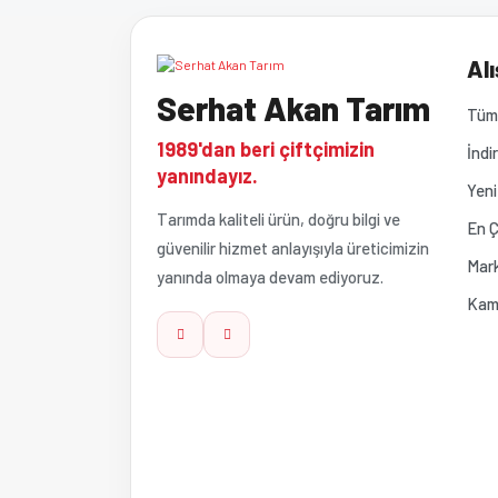
Ürün resmi kalitesiz, bozuk veya görüntülenemiyor
Alı
Serhat Akan Tarım
Ürün açıklamasında eksik bilgiler bulunuyor.
Tüm 
1989'dan beri çiftçimizin
İndi
Ürün bilgilerinde hatalar bulunuyor.
yanındayız.
Yeni
Tarımda kaliteli ürün, doğru bilgi ve
Ürün fiyatı diğer sitelerden daha pahalı.
En Ç
güvenilir hizmet anlayışıyla üreticimizin
Mark
yanında olmaya devam ediyoruz.
Bu ürüne benzer farklı alternatifler olmalı.
Kam