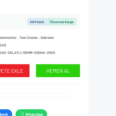
KDV Dahil
Ücretsiz Kargo
elementler
,
Tüm Ürünler
,
Gübreler
GSAŞ
GSAS-SELATLI-DEMIR-EDDHA-25KG
PETE EKLE
HEMEN AL
book
WhatsApp