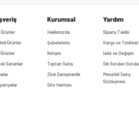
Yorum Yaz
.
şveriş
Kurumsal
Yardım
Ürünler
Hakkımızda
Sipariş Takibi
rimli Ürünler
Şubelerimiz
Kargo ve Teslimat
 Ürünler
İletişim
İade ve Değişim
ok Satanlar
Toptan Satış
Sık Sorulan Sorula
alar
Zirai Danışmanlık
Mesafeli Satış
Sözleşmesi
panyalar
Site Haritası
Gönder