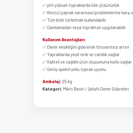
✅ pH’ı yüksek topraklarda bile çözünürlük
✅ Kloroz (yaprak sararması) problemlerine karşı et
✅ Tüm bitki türlerinde kullanılabilir
✅ Damlamadan veya topraktan uygulanabilir
Kullanım Avantajları:
✅ Demir eksikliğini gidererek fotosentezi artırır
✅ Yapraklarda yeşil renk ve canlılık sağlar
✅ Kaliteli ve sağlıklı ürün oluşumuna katkı sağlar
✅ Geniş spektrumlu toprak uyumu
Ambalaj:
25 kg
Kategori:
Mikro Besin / Şelatlı Demir Gübreleri
Bu ürünün fiyat bilgisi, resim, ürün açıklamalarında ve 
Görüş ve önerileriniz için teşekkür ederiz.