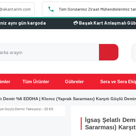
o@akantarim.com
Tüm Sorularınız Ziraat Mühendislerimiz ta
 gün kargoda
imler
Tüm Ürünler
Gübreler
Sera ve Sera Eki
lı Demir %6 EDDHA | Kloroz (Yaprak Sararması) Karşıtı Güçlü Demi
İgsaş Şelatlı De
Sararması) Karşı