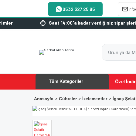
0532 327 25 85
inf
Saat 14:00'a kadar verdiğiniz siparişleriniz aynı
Tüm Kategoriler
Özel İndir
Anasayfa
Gübreler
İzelementler
İgsaş Şelat