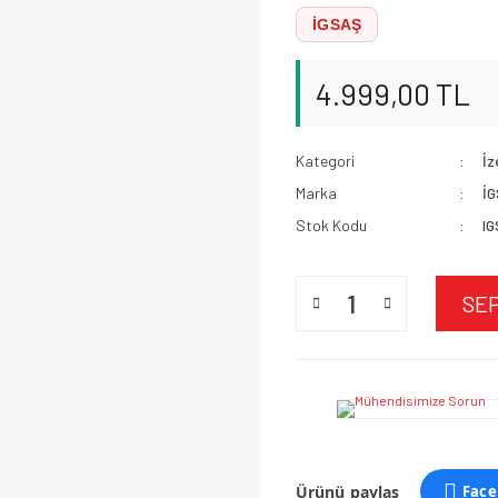
İGSAŞ
4.999,00 TL
Kategori
İz
Marka
İ
Stok Kodu
I
SE
Ürünü paylaş
Face