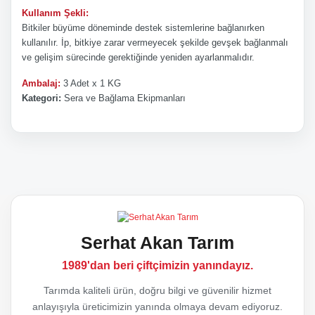
Kullanım Şekli:
Bitkiler büyüme döneminde destek sistemlerine bağlanırken
kullanılır. İp, bitkiye zarar vermeyecek şekilde gevşek bağlanmalı
ve gelişim sürecinde gerektiğinde yeniden ayarlanmalıdır.
Ambalaj:
3 Adet x 1 KG
Kategori:
Sera ve Bağlama Ekipmanları
Bu ürünün fiyat bilgisi, resim, ürün açıklamalarında ve diğer
Bu ürüne ilk yorumu siz yapın!
konularda yetersiz gördüğünüz noktaları öneri formunu
kullanarak tarafımıza iletebilirsiniz.
Görüş ve önerileriniz için teşekkür ederiz.
Yorum Yaz
Serhat Akan Tarım
Ürün resmi kalitesiz, bozuk veya görüntülenemiyor.
1989'dan beri çiftçimizin yanındayız.
Ürün açıklamasında eksik bilgiler bulunuyor.
Tarımda kaliteli ürün, doğru bilgi ve güvenilir hizmet
anlayışıyla üreticimizin yanında olmaya devam ediyoruz.