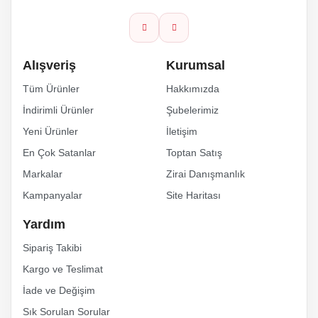
Ürün bilgilerinde hatalar bulunuyor.
Ürün fiyatı diğer sitelerden daha pahalı.
Alışveriş
Kurumsal
Bu ürüne benzer farklı alternatifler olmalı.
Tüm Ürünler
Hakkımızda
İndirimli Ürünler
Şubelerimiz
Yeni Ürünler
İletişim
En Çok Satanlar
Toptan Satış
Markalar
Zirai Danışmanlık
Kampanyalar
Site Haritası
Gönder
Yardım
Sipariş Takibi
Kargo ve Teslimat
İade ve Değişim
Sık Sorulan Sorular