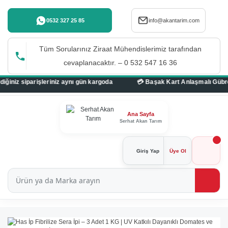
0532 327 25 85
info@akantarim.com
Tüm Sorularınız Ziraat Mühendislerimiz tarafından
cevaplanacaktır. – 0 532 547 16 36
niz aynı gün kargoda
Ana Sayfa
Serhat Akan Tarım
Giriş Yap
Üye Ol