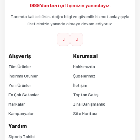
Ürün fiyatı diğer sitelerden daha pahalı.
1989'dan beri çiftçimizin yanındayız.
Tarımda kaliteli ürün, doğru bilgi ve güvenilir hizmet anlayışıyla
Bu ürüne benzer farklı alternatifler olmalı.
üreticimizin yanında olmaya devam ediyoruz.
Alışveriş
Kurumsal
Tüm Ürünler
Hakkımızda
Gönder
İndirimli Ürünler
Şubelerimiz
Yeni Ürünler
İletişim
En Çok Satanlar
Toptan Satış
Markalar
Zirai Danışmanlık
Kampanyalar
Site Haritası
Yardım
Sipariş Takibi