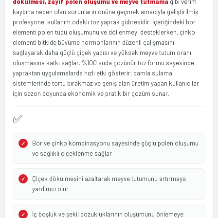
dökülmesi, zayıf polen oluşumu ve meyve tutmama
gibi verim
kaybına neden olan sorunların önüne geçmek amacıyla geliştirilmiş
profesyonel kullanım odaklı toz yaprak gübresidir. İçeriğindeki bor
elementi polen tüpü oluşumunu ve döllenmeyi desteklerken, çinko
elementi bitkide büyüme hormonlarının düzenli çalışmasını
sağlayarak daha güçlü çiçek yapısı ve yüksek meyve tutum oranı
oluşmasına katkı sağlar. %100 suda çözünür toz formu sayesinde
yapraktan uygulamalarda hızlı etki gösterir, damla sulama
sistemlerinde tortu bırakmaz ve geniş alan üretim yapan kullanıcılar
için sezon boyunca ekonomik ve pratik bir çözüm sunar.
✅
Bor ve çinko kombinasyonu sayesinde güçlü polen oluşumu
ve sağlıklı çiçeklenme sağlar
Çiçek dökülmesini azaltarak meyve tutumunu artırmaya
yardımcı olur
İç boşluk ve şekil bozukluklarının oluşumunu önlemeye