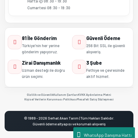
Hafta içi 08:30 - 19:30
Cumartesi 08:30 - 19:30
81 İle Gönderim
Güvenli Ödeme
Türkiye'nin her yerine
256 Bit SSL ile güvenli
gönderim yapıyoruz.
alışveriş.
Zirai Danışmanlık
3 Şube
Uzman desteği ile doğru
Fethiye ve çevresinde
ürün seçimi.
aktif hizmet.
Gizlilik ve Güvenlik
Kullanım Şartları
KVKK Aydınlatma Metni
Kişisel Verilerin Korunması Politikası
Mesafeli Satış Sözleşmesi
© 1989 - 2026 Serhat Akan Tarım | Tüm Hakları Saklıdır.
Güvenli ödeme altyapısı ve korumalı alışveriş
WhatsApp Danışma Hattı