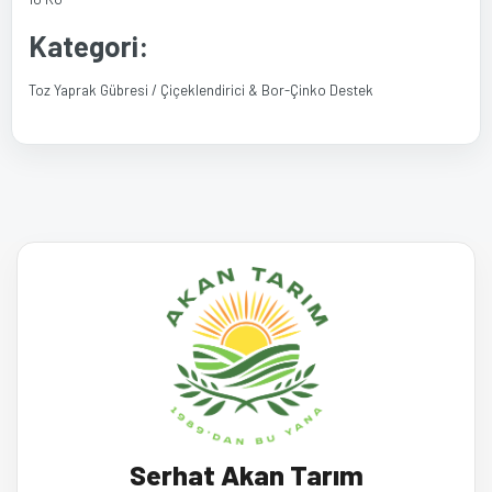
Kategori:
Toz Yaprak Gübresi / Çiçeklendirici & Bor-Çinko Destek
Bu ürünün fiyat bilgisi, resim, ürün açıklamalarında ve diğer
Bu ürüne ilk yorumu siz yapın!
konularda yetersiz gördüğünüz noktaları öneri formunu kullanarak
tarafımıza iletebilirsiniz.
Görüş ve önerileriniz için teşekkür ederiz.
Yorum Yaz
Ürün resmi kalitesiz, bozuk veya görüntülenemiyor.
Ürün açıklamasında eksik bilgiler bulunuyor.
Ürün bilgilerinde hatalar bulunuyor.
Serhat Akan Tarım