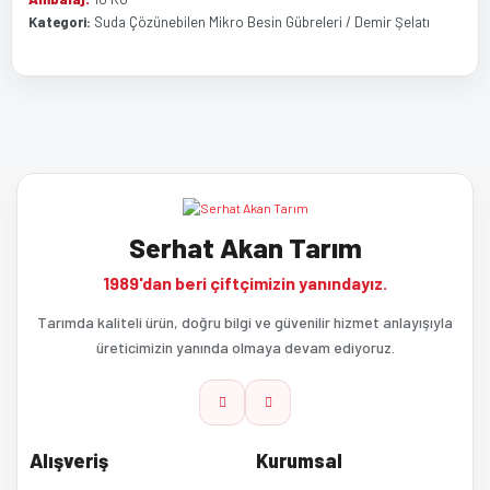
Kategori:
Suda Çözünebilen Mikro Besin Gübreleri / Demir Şelatı
Bu ürünün fiyat bilgisi, resim, ürün açıklamalarında ve diğer
Bu ürüne ilk yorumu siz yapın!
konularda yetersiz gördüğünüz noktaları öneri formunu kullanarak
tarafımıza iletebilirsiniz.
Görüş ve önerileriniz için teşekkür ederiz.
Yorum Yaz
Serhat Akan Tarım
Ürün resmi kalitesiz, bozuk veya görüntülenemiyor.
1989'dan beri çiftçimizin yanındayız.
Ürün açıklamasında eksik bilgiler bulunuyor.
Tarımda kaliteli ürün, doğru bilgi ve güvenilir hizmet anlayışıyla
üreticimizin yanında olmaya devam ediyoruz.
Ürün bilgilerinde hatalar bulunuyor.
Ürün fiyatı diğer sitelerden daha pahalı.
Alışveriş
Kurumsal