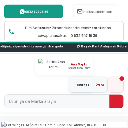
0532 327 25 85
info@akantarim.com
Tüm Sorularınız Ziraat Mühendislerimiz tarafından
cevaplanacaktır. – 0 532 547 16 36
iz aynı gün kargoda
Ana Sayfa
Serhat Akan Tarım
Giriş Yap
Üye Ol