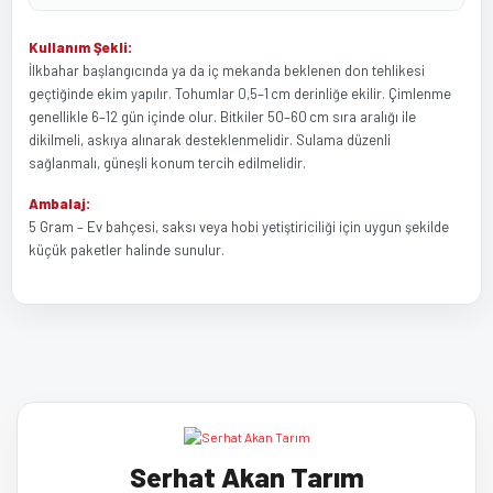
Kullanım Şekli:
İlkbahar başlangıcında ya da iç mekanda beklenen don tehlikesi
geçtiğinde ekim yapılır. Tohumlar 0,5–1 cm derinliğe ekilir. Çimlenme
genellikle 6–12 gün içinde olur. Bitkiler 50–60 cm sıra aralığı ile
dikilmeli, askıya alınarak desteklenmelidir. Sulama düzenli
sağlanmalı, güneşli konum tercih edilmelidir.
Ambalaj:
5 Gram – Ev bahçesi, saksı veya hobi yetiştiriciliği için uygun şekilde
küçük paketler halinde sunulur.
Bu ürünün fiyat bilgisi, resim, ürün açıklamalarında ve diğer
Bu ürüne ilk yorumu siz yapın!
konularda yetersiz gördüğünüz noktaları öneri formunu kullanarak
tarafımıza iletebilirsiniz.
Görüş ve önerileriniz için teşekkür ederiz.
Yorum Yaz
Serhat Akan Tarım
Ürün resmi kalitesiz, bozuk veya görüntülenemiyor.