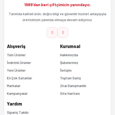
1989'dan beri çiftçimizin yanındayız.
Ürün açıklamasında eksik bilgiler bulunuyor.
Tarımda kaliteli ürün, doğru bilgi ve güvenilir hizmet anlayışıyla
üreticimizin yanında olmaya devam ediyoruz.
Ürün bilgilerinde hatalar bulunuyor.
Ürün fiyatı diğer sitelerden daha pahalı.
Alışveriş
Kurumsal
Bu ürüne benzer farklı alternatifler olmalı.
Tüm Ürünler
Hakkımızda
İndirimli Ürünler
Şubelerimiz
Yeni Ürünler
İletişim
En Çok Satanlar
Toptan Satış
Markalar
Zirai Danışmanlık
Kampanyalar
Site Haritası
Gönder
Yardım
Sipariş Takibi