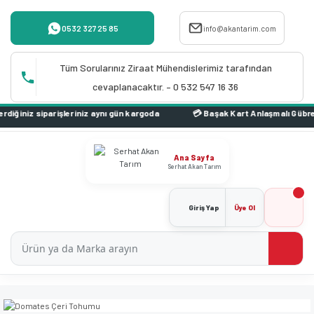
0532 327 25 85
info@akantarim.com
Tüm Sorularınız Ziraat Mühendislerimiz tarafından
cevaplanacaktır. – 0 532 547 16 36
iniz aynı gün kargoda
Ana Sayfa
Serhat Akan Tarım
Giriş Yap
Üye Ol