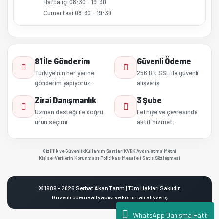
Hafta içi 08:30 - 19:30
Cumartesi 08:30 - 19:30
81 İle Gönderim
Güvenli Ödeme
Türkiye'nin her yerine
256 Bit SSL ile güvenli
gönderim yapıyoruz.
alışveriş.
Zirai Danışmanlık
3 Şube
Uzman desteği ile doğru
Fethiye ve çevresinde
ürün seçimi.
aktif hizmet.
Gizlilik ve Güvenlik
Kullanım Şartları
KVKK Aydınlatma Metni
Kişisel Verilerin Korunması Politikası
Mesafeli Satış Sözleşmesi
© 1989 - 2026 Serhat Akan Tarım | Tüm Hakları Saklıdır.
Güvenli ödeme altyapısı ve korumalı alışveriş
WhatsApp Danışma Hattı