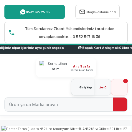
0532 327 25 85
info@akantarim.com
Tüm Sorularınız Ziraat Mühendislerimiz tarafından
cevaplanacaktır. – 0 532 547 16 36
iz siparişleriniz aynı gün kargoda
Ana Sayfa
Serhat Akan Tarım
Giriş Yap
Üye Ol