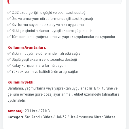
✅ %32 azot içeriği ile güçlü ve etkili azot desteği
✅ Üre ve amonyum nitrat formunda çift azot kaynağı
✅ Sıvı formu sayesinde kolay ve hızlı uygulama
✅ Bitki gelişimini hızlandırır, yeşil aksamı güçlendirir
✅ Tüm damlama, yağmurlama ve yaprak uygulamalarına uygundur
Kullanım Avantajları:
✅ Bitkinin büyüme döneminde hızlı etki sağlar
✅ Güçlü yeşil aksam ve fotosentez desteği
✅ Kolay karışabilir sıvı formülasyon
✅ Yüksek verim ve kaliteli ürün artışı sağlar
Kullanım Şekli:
Damlama, yağmurlama veya yapraktan uygulanabilir. Bitki türüne ve
gelişim evresine göre dozaj ayarlanmalı, etiket üzerindeki talimatlara
uyulmalıdır.
Ambalaj:
20 Litre / 27 KG
Kategori:
Sıvı Azotlu Gübre / UAN32 / Üre Amonyum Nitrat Gübresi