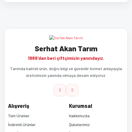
Bu ürünün fiyat bilgisi, resim, ürün açıklamalarında ve diğer
Bu ürüne ilk yorumu siz yapın!
konularda yetersiz gördüğünüz noktaları öneri formunu kullanarak
tarafımıza iletebilirsiniz.
Görüş ve önerileriniz için teşekkür ederiz.
Yorum Yaz
Serhat Akan Tarım
Ürün resmi kalitesiz, bozuk veya görüntülenemiyor.
1989'dan beri çiftçimizin yanındayız.
Ürün açıklamasında eksik bilgiler bulunuyor.
Tarımda kaliteli ürün, doğru bilgi ve güvenilir hizmet anlayışıyla
üreticimizin yanında olmaya devam ediyoruz.
Ürün bilgilerinde hatalar bulunuyor.
Ürün fiyatı diğer sitelerden daha pahalı.
Alışveriş
Kurumsal
Bu ürüne benzer farklı alternatifler olmalı.
Tüm Ürünler
Hakkımızda
İndirimli Ürünler
Şubelerimiz