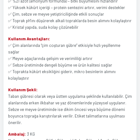
✅ %21 azot (amonyum formunda) – bitki büyümesini hızlandırır
✅ Yüksek kükürt içeriği – protein sentezini artırır, verimi destekler
✅ Çim, sebze ve meyve yetiştiriciliğinde etkili sonuçlar
✅ Toprak pH’ını düşürerek alkali topraklarda besin alımını kolaylaştırır
✅ Kristal yapıda, suda kolay çözünebilir
Kullanım Avantajları:
✅ Çim alanlarında “çim coşturan gübre” etkisiyle hızlı yeşillenme
sağlar
✅ Meyve ağaçlarında gelişim ve verimliliği artırır
✅ Sebze üretiminde dengeli büyüme ve ürün kalitesi sağlar
✅ Toprakta kükürt eksikliğini giderir, mikro besinlerin alımını
kolaylaştırır
Kullanım Şekli:
Taban gübresi olarak veya üstten uygulama şeklinde kullanılabilir. Çim
alanlarında erken ilkbahar ve yaz dönemlerinde yüzeysel uygulanır.
Sebze ve meyve üretiminde ise dikim öncesi veya büyüme dönemi
boyunca toprağa karıştırılarak verilir. Etiket talimatlarına uyulması
önerilir.
Ambalaj:
3 KG