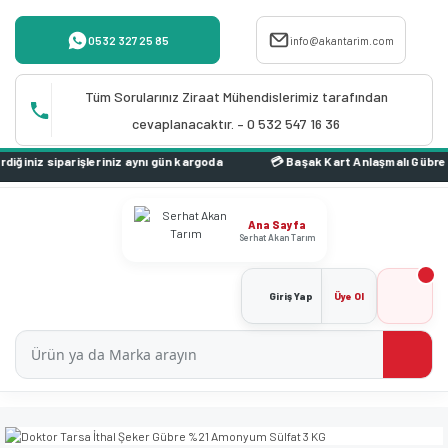
0532 327 25 85
info@akantarim.com
Tüm Sorularınız Ziraat Mühendislerimiz tarafından
cevaplanacaktır. – 0 532 547 16 36
iz aynı gün kargoda
Ana Sayfa
Serhat Akan Tarım
Giriş Yap
Üye Ol