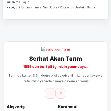
kullanıma uygun
Kategori:
Organomineral Sıvı Gübre / Potasyum Destekli Gübre
Bu ürünün fiyat bilgisi, resim, ürün açıklamalarında ve diğer
Bu ürüne ilk yorumu siz yapın!
konularda yetersiz gördüğünüz noktaları öneri formunu kullanarak
tarafımıza iletebilirsiniz.
Görüş ve önerileriniz için teşekkür ederiz.
Yorum Yaz
Serhat Akan Tarım
Ürün resmi kalitesiz, bozuk veya görüntülenemiyor.
1989'dan beri çiftçimizin yanındayız.
Ürün açıklamasında eksik bilgiler bulunuyor.
Tarımda kaliteli ürün, doğru bilgi ve güvenilir hizmet anlayışıyla
üreticimizin yanında olmaya devam ediyoruz.
Ürün bilgilerinde hatalar bulunuyor.
Ürün fiyatı diğer sitelerden daha pahalı.
Alışveriş
Kurumsal