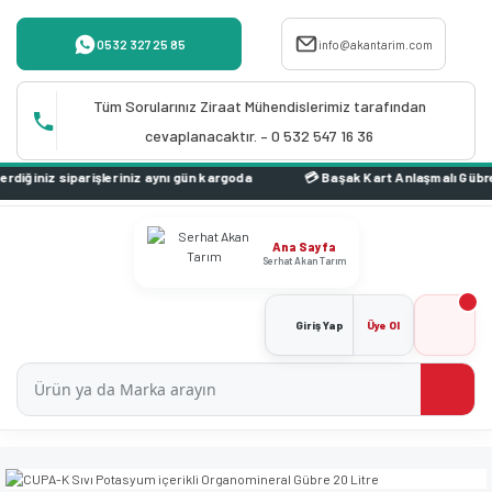
0532 327 25 85
info@akantarim.com
Tüm Sorularınız Ziraat Mühendislerimiz tarafından
cevaplanacaktır. – 0 532 547 16 36
iniz aynı gün kargoda
Ana Sayfa
Serhat Akan Tarım
Giriş Yap
Üye Ol