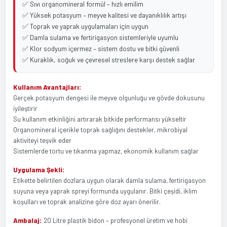
✅ Sıvı organomineral formül – hızlı emilim
✅ Yüksek potasyum – meyve kalitesi ve dayanıklılık artışı
✅ Toprak ve yaprak uygulamaları için uygun
✅ Damla sulama ve fertirigasyon sistemleriyle uyumlu
✅ Klor sodyum içermez – sistem dostu ve bitki güvenli
✅ Kuraklık, soğuk ve çevresel streslere karşı destek sağlar
Kullanım Avantajları:
Gerçek potasyum dengesi ile meyve olgunluğu ve gövde dokusunu
iyileştirir
Su kullanım etkinliğini artırarak bitkide performansı yükseltir
Organomineral içerikle toprak sağlığını destekler, mikrobiyal
aktiviteyi teşvik eder
Sistemlerde tortu ve tıkanma yapmaz, ekonomik kullanım sağlar
Uygulama Şekli:
Etikette belirtilen dozlara uygun olarak damla sulama, fertirigasyon
suyuna veya yaprak spreyi formunda uygulanır. Bitki çeşidi, iklim
koşulları ve toprak analizine göre doz ayarı önerilir.
Ambalaj:
20 Litre plastik bidon – profesyonel üretim ve hobi