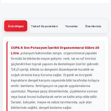
Ürün Bilgisi
Taksit Seçenekleri
Yorumlar
Önerileriniz
CUPA‑K Sıvı Potasyum İçerikli Organomineral Gübre 20
Litre
, potasyum bakımından zengin, organomineral yapıdaki
formülü ile bitkilerde meyve gelişimi, renk, tat ve raf ömrünü
güçlendirirken toprak yapısını da destekleyen özel bir gübredir.
%K₂O içeriği, bitkide su dengesini düzenleyerek kuraklık ve
soğuk stresine karşı koruma sağlar. Organik ve inorganik
kaynakların dengeli karışımı sayesinde bitki tarafından kolayca
emilir; damlama, fertirigasyon ve yaprak uygulamalarına
uyumludur. Meyveye geçiş dönemlerinde, çiçeklenme sonrası
veya hasat öncesi kullanılarak verim ve kalite artışı elde edilir.
Seralar, bahçeler, meyve ve sebze tarımlarında, açık alan
bitkilerinde sağlıklı, dengeli besleme sağlar.