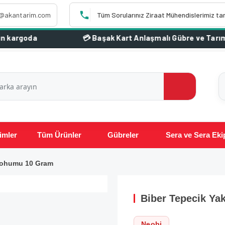
o@akantarim.com
Tüm Sorularınız Ziraat Mühendislerimiz ta
a
imler
Tüm Ürünler
Gübreler
Sera ve Sera Eki
Tohumu 10 Gram
Biber Tepecik Y
Neobi