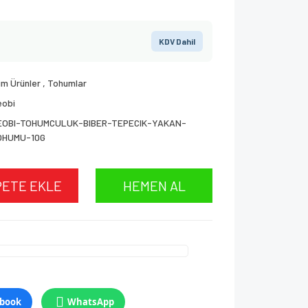
KDV Dahil
m Ürünler
,
Tohumlar
eobi
EOBI-TOHUMCULUK-BIBER-TEPECIK-YAKAN-
OHUMU-10G
PETE EKLE
HEMEN AL
book
WhatsApp