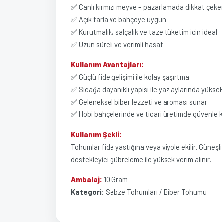
✅ Canlı kırmızı meyve – pazarlamada dikkat çeke
✅ Açık tarla ve bahçeye uygun
✅ Kurutmalık, salçalık ve taze tüketim için ideal
✅ Uzun süreli ve verimli hasat
Kullanım Avantajları:
✅ Güçlü fide gelişimi ile kolay şaşırtma
✅ Sıcağa dayanıklı yapısı ile yaz aylarında yüks
✅ Geleneksel biber lezzeti ve aroması sunar
✅ Hobi bahçelerinde ve ticari üretimde güvenle ku
Kullanım Şekli:
Tohumlar fide yastığına veya viyole ekilir. Güneşli
destekleyici gübreleme ile yüksek verim alınır.
Ambalaj:
10 Gram
Kategori:
Sebze Tohumları / Biber Tohumu