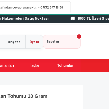
rafından cevaplanacaktır. – 0 532 547 16 36
1000 TL Üzeri Siparişlerini
Sepetim
Giriş Yap
Üye Ol
pmanları
İlaçlar
Tohumlar
akan Tohumu 10 Gram