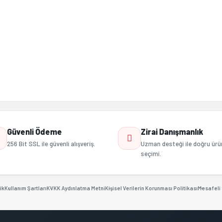
Gönder
Güvenli Ödeme
Zirai Danışmanlık
256 Bit SSL ile güvenli alışveriş.
Uzman desteği ile doğru ürü
seçimi.
ik
Kullanım Şartları
KVKK Aydınlatma Metni
Kişisel Verilerin Korunması Politikası
Mesafeli 