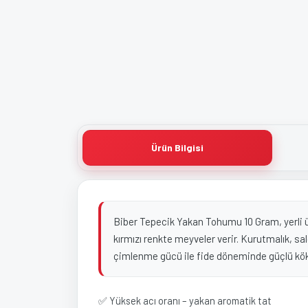
Ürün Bilgisi
Biber Tepecik Yakan Tohumu 10 Gram, yerli üre
kırmızı renkte meyveler verir. Kurutmalık, salç
çimlenme gücü ile fide döneminde güçlü kök y
✅ Yüksek acı oranı – yakan aromatik tat