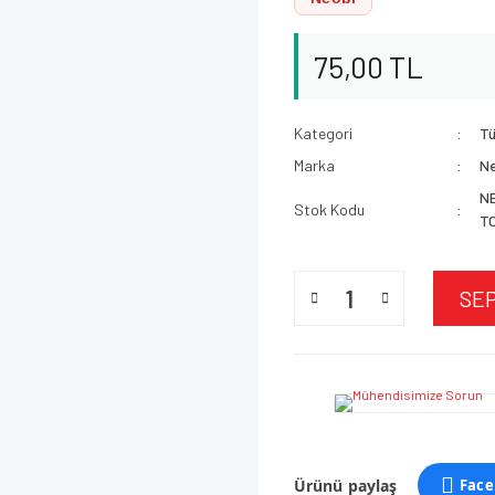
75,00 TL
Kategori
Tü
Marka
N
N
Stok Kodu
T
SE
Ürünü paylaş
Face