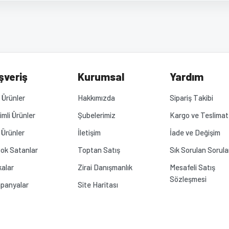
diğer konularda yetersiz gördüğünüz noktaları öneri formunu kullanarak tarafımız
Bu ürüne ilk yorumu siz yapın!
Yorum Yaz
.
şveriş
Kurumsal
Yardım
Ürünler
Hakkımızda
Sipariş Takibi
rimli Ürünler
Şubelerimiz
Kargo ve Teslimat
 Ürünler
İletişim
İade ve Değişim
ok Satanlar
Toptan Satış
Sık Sorulan Sorula
alar
Zirai Danışmanlık
Mesafeli Satış
Sözleşmesi
panyalar
Site Haritası