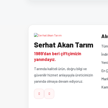
Bu ürünün fiyat bilgisi, resim, ürün açıklamalarında ve 
Görüş ve önerileriniz için teşekkür ederiz.
Ürün resmi kalitesiz, bozuk veya görüntülenemiyor
Alı
Serhat Akan Tarım
Ürün açıklamasında eksik bilgiler bulunuyor.
Tüm 
1989'dan beri çiftçimizin
İndi
Ürün bilgilerinde hatalar bulunuyor.
yanındayız.
Yeni
Tarımda kaliteli ürün, doğru bilgi ve
Ürün fiyatı diğer sitelerden daha pahalı.
En Ç
güvenilir hizmet anlayışıyla üreticimizin
Mark
yanında olmaya devam ediyoruz.
Bu ürüne benzer farklı alternatifler olmalı.
Kam