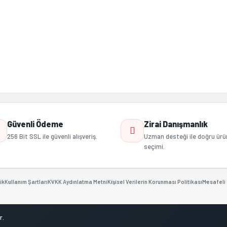
Gönder
Güvenli Ödeme
Zirai Danışmanlık
256 Bit SSL ile güvenli alışveriş.
Uzman desteği ile doğru ürü
seçimi.
ik
Kullanım Şartları
KVKK Aydınlatma Metni
Kişisel Verilerin Korunması Politikası
Mesafeli 
r.