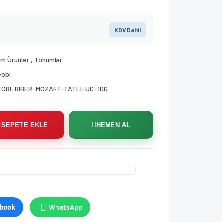
KDV Dahil
m Ürünler
,
Tohumlar
eobi
EOBI-BIBER-MOZART-TATLI-UC-10G
SEPETE EKLE
HEMEN AL
book
WhatsApp