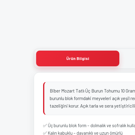
Ürün Bilgisi
Biber Mozart Tatlı Üç Burun Tohumu 10 Gram, et
burunlu blok formdaki meyveleri açık yeşil r
tazeliğini korur. Açık tarla ve sera yetiştiri
✅ Üç burunlu blok form – dolmalık ve sofralık kul
✅ Kalın kabuklu – dayanıklı ve uzun ömürlü