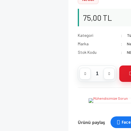
75,00 TL
Kategori
Tü
Marka
N
Stok Kodu
N
Ürünü paylaş
Face