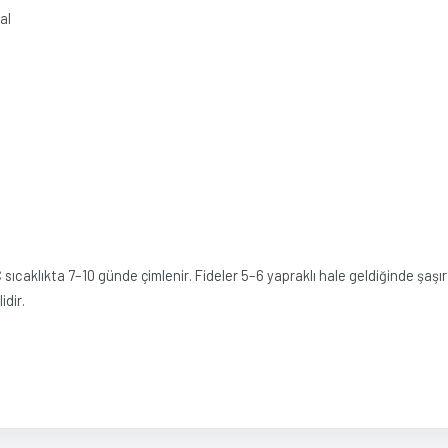
al
C sıcaklıkta 7–10 günde çimlenir. Fideler 5–6 yapraklı hale geldiğinde şaş
idir.
u