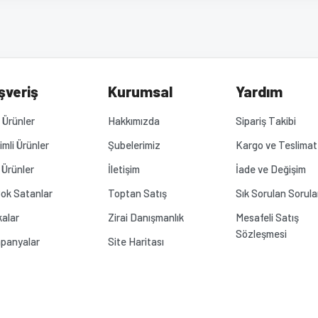
diğer konularda yetersiz gördüğünüz noktaları öneri formunu kullanarak tarafımız
Bu ürüne ilk yorumu siz yapın!
Yorum Yaz
.
şveriş
Kurumsal
Yardım
Ürünler
Hakkımızda
Sipariş Takibi
rimli Ürünler
Şubelerimiz
Kargo ve Teslimat
 Ürünler
İletişim
İade ve Değişim
ok Satanlar
Toptan Satış
Sık Sorulan Sorula
alar
Zirai Danışmanlık
Mesafeli Satış
Sözleşmesi
panyalar
Site Haritası