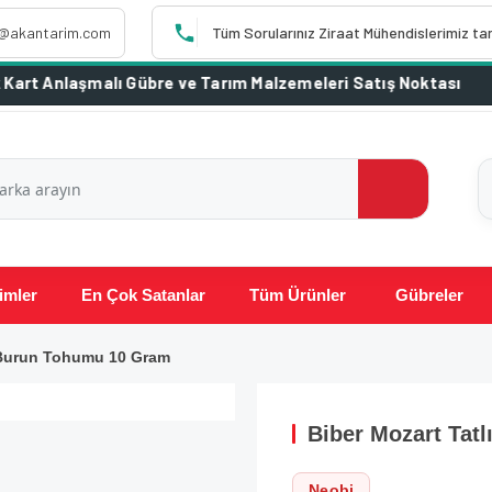
o@akantarim.com
Tüm Sorularınız Ziraat Mühendislerimiz ta
imler
En Çok Satanlar
Tüm Ürünler
Gübreler
ç Burun Tohumu 10 Gram
Biber Mozart Tat
Neobi