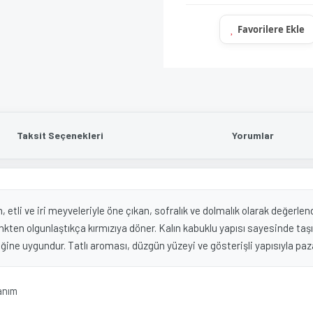
Taksit Seçenekleri
Yorumlar
li ve iri meyveleriyle öne çıkan, sofralık ve dolmalık olarak değerlendiri
enkten olgunlaştıkça kırmızıya döner. Kalın kabuklu yapısı sayesinde t
ciliğine uygundur. Tatlı aroması, düzgün yüzeyi ve gösterişli yapısıyla pa
lanım