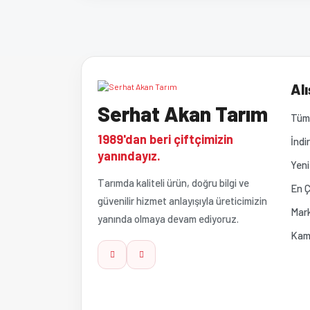
Bu ürünün fiyat bilgisi, resim, ürün açıklamalarında ve 
Görüş ve önerileriniz için teşekkür ederiz.
Ürün resmi kalitesiz, bozuk veya görüntülenemiyor
Alı
Serhat Akan Tarım
Ürün açıklamasında eksik bilgiler bulunuyor.
Tüm 
1989'dan beri çiftçimizin
İndi
Ürün bilgilerinde hatalar bulunuyor.
yanındayız.
Yeni
Tarımda kaliteli ürün, doğru bilgi ve
Ürün fiyatı diğer sitelerden daha pahalı.
En Ç
güvenilir hizmet anlayışıyla üreticimizin
Mark
yanında olmaya devam ediyoruz.
Bu ürüne benzer farklı alternatifler olmalı.
Kam