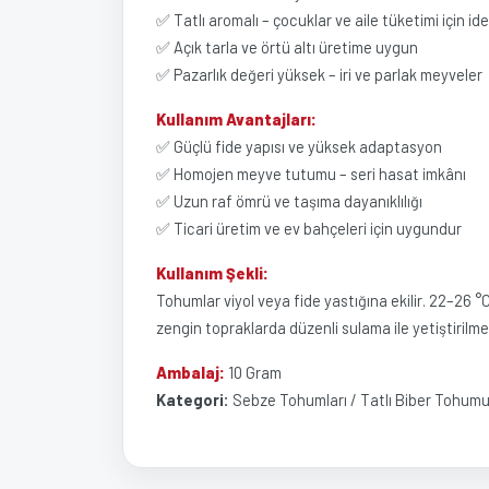
✅ Tatlı aromalı – çocuklar ve aile tüketimi için ide
✅ Açık tarla ve örtü altı üretime uygun
✅ Pazarlık değeri yüksek – iri ve parlak meyveler
Kullanım Avantajları:
✅ Güçlü fide yapısı ve yüksek adaptasyon
✅ Homojen meyve tutumu – seri hasat imkânı
✅ Uzun raf ömrü ve taşıma dayanıklılığı
✅ Ticari üretim ve ev bahçeleri için uygundur
Kullanım Şekli:
Tohumlar viyol veya fide yastığına ekilir. 22–26 °
zengin topraklarda düzenli sulama ile yetiştirilmel
Ambalaj:
10 Gram
Kategori:
Sebze Tohumları / Tatlı Biber Tohum