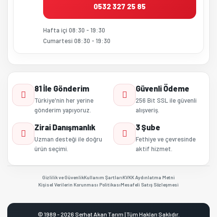
0532 327 25 85
Hafta içi 08:30 - 19:30
Cumartesi 08:30 - 19:30
81 İle Gönderim
Güvenli Ödeme
Türkiye'nin her yerine
256 Bit SSL ile güvenli
gönderim yapıyoruz.
alışveriş.
Zirai Danışmanlık
3 Şube
Uzman desteği ile doğru
Fethiye ve çevresinde
ürün seçimi.
aktif hizmet.
Gizlilik ve Güvenlik
Kullanım Şartları
KVKK Aydınlatma Metni
Kişisel Verilerin Korunması Politikası
Mesafeli Satış Sözleşmesi
© 1989 - 2026 Serhat Akan Tarım | Tüm Hakları Saklıdır.