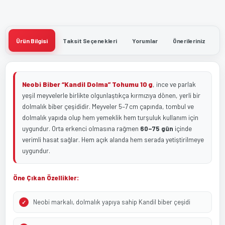
Ürün Bilgisi
Taksit Seçenekleri
Yorumlar
Önerileriniz
Neobi Biber “Kandil Dolma” Tohumu 10 g
, ince ve parlak
yeşil meyvelerle birlikte olgunlaştıkça kırmızıya dönen, yerli bir
dolmalık biber çeşididir. Meyveler 5–7 cm çapında, tombul ve
dolmalık yapıda olup hem yemeklik hem turşuluk kullanım için
uygundur. Orta erkenci olmasına rağmen
60–75 gün
içinde
verimli hasat sağlar. Hem açık alanda hem serada yetiştirilmeye
uygundur.
Öne Çıkan Özellikler:
Neobi markalı, dolmalık yapıya sahip Kandil biber çeşidi