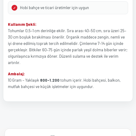
Hobi bahçe ve ticari üretimler için uygun
Kullanım Şekli:
Tohumlar 0,5–1 cm derinliğe ekilir. Sıra arası 40–50 cm, sıra üzeri 25–
30 cm boşluk bırakılması önerilir. Organik maddece zengin, nemli ve
iyi drene edilmiş toprak tercih edilmelidir. Çimlenme 7–14 gün içinde
gerçekleşir. Bitkiler 60–75 gün içinde parlak yeşil dolma biberler verir;
olgunlaşınca kırmızıya döner. Düzenli sulama ve destek ile verim
artırılır.
Ambalaj:
10 Gram – Yaklaşık
800–1.200
tohum içerir. Hobi bahçesi, balkon,
mutfak bahçesi ve küçük işletmeler için uygundur.
Bu ürünün fiyat bilgisi, resim, ürün açıklamalarında ve diğer
Bu ürüne ilk yorumu siz yapın!
konularda yetersiz gördüğünüz noktaları öneri formunu kullanarak
tarafımıza iletebilirsiniz.
Görüş ve önerileriniz için teşekkür ederiz.