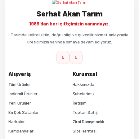
Yorum Yaz
Serhat Akan Tarım
Ürün resmi kalitesiz, bozuk veya görüntülenemiyor.
1989'dan beri çiftçimizin yanındayız.
Ürün açıklamasında eksik bilgiler bulunuyor.
Tarımda kaliteli ürün, doğru bilgi ve güvenilir hizmet anlayışıyla
üreticimizin yanında olmaya devam ediyoruz.
Ürün bilgilerinde hatalar bulunuyor.
Ürün fiyatı diğer sitelerden daha pahalı.
Alışveriş
Kurumsal
Bu ürüne benzer farklı alternatifler olmalı.
Tüm Ürünler
Hakkımızda
İndirimli Ürünler
Şubelerimiz
Yeni Ürünler
İletişim
En Çok Satanlar
Toptan Satış
Markalar
Zirai Danışmanlık
Kampanyalar
Site Haritası
Gönder