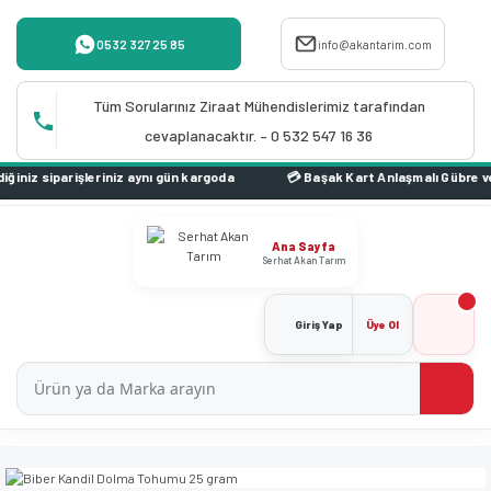
0532 327 25 85
info@akantarim.com
Tüm Sorularınız Ziraat Mühendislerimiz tarafından
cevaplanacaktır. – 0 532 547 16 36
 aynı gün kargoda
Ana Sayfa
Serhat Akan Tarım
Giriş Yap
Üye Ol