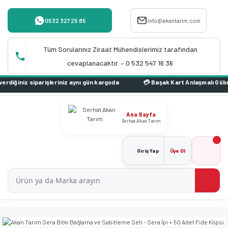
0532 327 25 85
info@akantarim.com
Tüm Sorularınız Ziraat Mühendislerimiz tarafından
cevaplanacaktır. – 0 532 547 16 36
iniz aynı gün kargoda
Ana Sayfa
Serhat Akan Tarım
Giriş Yap
Üye Ol