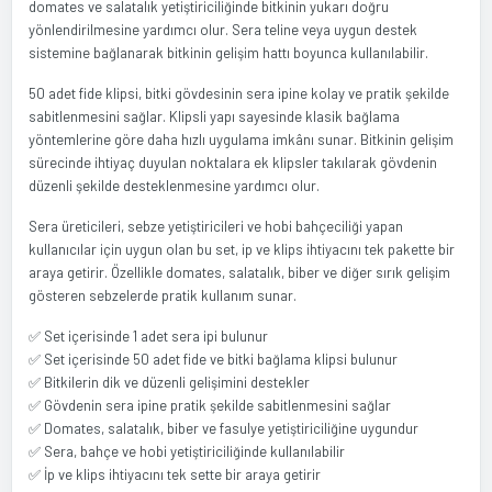
domates ve salatalık yetiştiriciliğinde bitkinin yukarı doğru
yönlendirilmesine yardımcı olur. Sera teline veya uygun destek
sistemine bağlanarak bitkinin gelişim hattı boyunca kullanılabilir.
50 adet fide klipsi, bitki gövdesinin sera ipine kolay ve pratik şekilde
sabitlenmesini sağlar. Klipsli yapı sayesinde klasik bağlama
yöntemlerine göre daha hızlı uygulama imkânı sunar. Bitkinin gelişim
sürecinde ihtiyaç duyulan noktalara ek klipsler takılarak gövdenin
düzenli şekilde desteklenmesine yardımcı olur.
Sera üreticileri, sebze yetiştiricileri ve hobi bahçeciliği yapan
kullanıcılar için uygun olan bu set, ip ve klips ihtiyacını tek pakette bir
araya getirir. Özellikle domates, salatalık, biber ve diğer sırık gelişim
gösteren sebzelerde pratik kullanım sunar.
✅ Set içerisinde 1 adet sera ipi bulunur
✅ Set içerisinde 50 adet fide ve bitki bağlama klipsi bulunur
✅ Bitkilerin dik ve düzenli gelişimini destekler
✅ Gövdenin sera ipine pratik şekilde sabitlenmesini sağlar
✅ Domates, salatalık, biber ve fasulye yetiştiriciliğine uygundur
✅ Sera, bahçe ve hobi yetiştiriciliğinde kullanılabilir
✅ İp ve klips ihtiyacını tek sette bir araya getirir