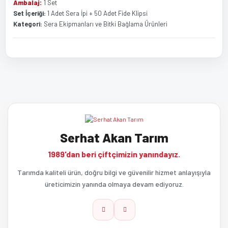
Ambalaj:
1 Set
Set İçeriği:
1 Adet Sera İpi + 50 Adet Fide Klipsi
Kategori:
Sera Ekipmanları ve Bitki Bağlama Ürünleri
Bu ürünün fiyat bilgisi, resim, ürün açıklamalarında ve diğer
Bu ürüne ilk yorumu siz yapın!
konularda yetersiz gördüğünüz noktaları öneri formunu kullanarak
tarafımıza iletebilirsiniz.
Görüş ve önerileriniz için teşekkür ederiz.
Yorum Yaz
Serhat Akan Tarım
Ürün resmi kalitesiz, bozuk veya görüntülenemiyor.
1989'dan beri çiftçimizin yanındayız.
Ürün açıklamasında eksik bilgiler bulunuyor.
Tarımda kaliteli ürün, doğru bilgi ve güvenilir hizmet anlayışıyla
üreticimizin yanında olmaya devam ediyoruz.
Ürün bilgilerinde hatalar bulunuyor.
Ürün fiyatı diğer sitelerden daha pahalı.