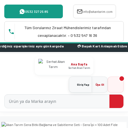
0532 327 25 85
info@akantarim.com
Tüm Sorularınız Ziraat Mühendislerimiz tarafından
cevaplanacaktır. – 0 532 547 16 36
iz aynı gün kargoda
Ana Sayfa
Serhat Akan Tarım
Giriş Yap
Üye Ol