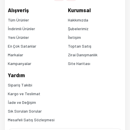
Ürün fiyatı diğer sitelerden daha pahalı.
Alışveriş
Kurumsal
Bu ürüne benzer farklı alternatifler olmalı.
Tüm Ürünler
Hakkımızda
İndirimli Ürünler
Şubelerimiz
Yeni Ürünler
İletişim
En Çok Satanlar
Toptan Satış
Markalar
Zirai Danışmanlık
Kampanyalar
Site Haritası
Gönder
Yardım
Sipariş Takibi
Kargo ve Teslimat
İade ve Değişim
Sık Sorulan Sorular
Mesafeli Satış Sözleşmesi