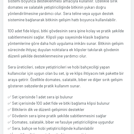
sistemi boyunca desteklenmesi amacıyla kullanılır. Özellikle sırık
domates ve salatalık yetiştiriciliğinde bitkinin yukarı doğru
yönlendirilmesine yardımcı olur. Sera teline veya uygun destek
sistemine bağlanarak bitkinin gelişim hattı boyunca kullanılabilir.
100 adet fide klipsi, bitki gövdesinin sera ipine kolay ve pratik şekilde
sabitlenmesini sağlar. Klipsli yapı sayesinde klasik bağlama
yöntemlerine göre daha hızlı uygulama imkânı sunar. Bitkinin gelişim
sürecinde ihtiyaç duyulan noktalara ek klipsler takılarak gövdenin
düzenli şekilde desteklenmesine yardımcı olur.
Sera üreticileri, sebze yetiştiricileri ve hobi bahçeciliği yapan
kullanıcılar için uygun olan bu set, ip ve klips ihtiyacını tek pakette bir
araya getirir. Özellikle domates, salatalık, biber ve diğer sırık gelişim
gösteren sebzelerde pratik kullanım sunar.
✅ Set içerisinde 1 adet sera ipi bulunur
✅ Set içerisinde 100 adet fide ve bitki bağlama klipsi bulunur
✅ Bitkilerin dik ve düzenli gelişimini destekler
✅ Gövdenin sera ipine pratik şekilde sabitlenmesini sağlar
✅ Domates, salatalık, biber ve fasulye yetiştiriciliğine uygundur
✅ Sera, bahçe ve hobi yetiştiriciliğinde kullanılabilir