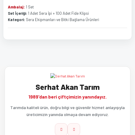
Ambalaj:
1 Set
Set İçeriği:
1 Adet Sera İpi + 100 Adet Fide Klipsi
Kategori:
Sera Ekipmanları ve Bitki Bağlama Ürünleri
Bu ürünün fiyat bilgisi, resim, ürün açıklamalarında ve diğer
Bu ürüne ilk yorumu siz yapın!
konularda yetersiz gördüğünüz noktaları öneri formunu kullanarak
tarafımıza iletebilirsiniz.
Görüş ve önerileriniz için teşekkür ederiz.
Yorum Yaz
Serhat Akan Tarım
Ürün resmi kalitesiz, bozuk veya görüntülenemiyor.
1989'dan beri çiftçimizin yanındayız.
Ürün açıklamasında eksik bilgiler bulunuyor.
Tarımda kaliteli ürün, doğru bilgi ve güvenilir hizmet anlayışıyla
üreticimizin yanında olmaya devam ediyoruz.
Ürün bilgilerinde hatalar bulunuyor.