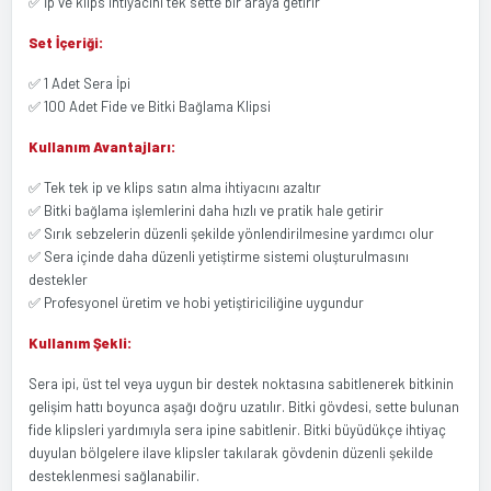
✅ İp ve klips ihtiyacını tek sette bir araya getirir
Set İçeriği:
✅ 1 Adet Sera İpi
✅ 100 Adet Fide ve Bitki Bağlama Klipsi
Kullanım Avantajları:
✅ Tek tek ip ve klips satın alma ihtiyacını azaltır
✅ Bitki bağlama işlemlerini daha hızlı ve pratik hale getirir
✅ Sırık sebzelerin düzenli şekilde yönlendirilmesine yardımcı olur
✅ Sera içinde daha düzenli yetiştirme sistemi oluşturulmasını
destekler
✅ Profesyonel üretim ve hobi yetiştiriciliğine uygundur
Kullanım Şekli:
Sera ipi, üst tel veya uygun bir destek noktasına sabitlenerek bitkinin
gelişim hattı boyunca aşağı doğru uzatılır. Bitki gövdesi, sette bulunan
fide klipsleri yardımıyla sera ipine sabitlenir. Bitki büyüdükçe ihtiyaç
duyulan bölgelere ilave klipsler takılarak gövdenin düzenli şekilde
desteklenmesi sağlanabilir.