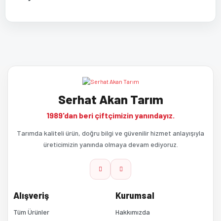
Bu ürünün fiyat bilgisi, resim, ürün açıklamalarında ve diğer
Bu ürüne ilk yorumu siz yapın!
konularda yetersiz gördüğünüz noktaları öneri formunu kullanarak
tarafımıza iletebilirsiniz.
Görüş ve önerileriniz için teşekkür ederiz.
Yorum Yaz
Serhat Akan Tarım
Ürün resmi kalitesiz, bozuk veya görüntülenemiyor.
1989'dan beri çiftçimizin yanındayız.
Ürün açıklamasında eksik bilgiler bulunuyor.
Tarımda kaliteli ürün, doğru bilgi ve güvenilir hizmet anlayışıyla
üreticimizin yanında olmaya devam ediyoruz.
Ürün bilgilerinde hatalar bulunuyor.
Ürün fiyatı diğer sitelerden daha pahalı.
Alışveriş
Kurumsal
Bu ürüne benzer farklı alternatifler olmalı.
Tüm Ürünler
Hakkımızda