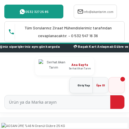
0532 327 25 85
info@akantarim.com
Tüm Sorularınız Ziraat Mühendislerimiz tarafından
cevaplanacaktır. – 0 532 547 16 36
z aynı gün kargoda
Ana Sayfa
Serhat Akan Tarım
Giriş Yap
Üye Ol