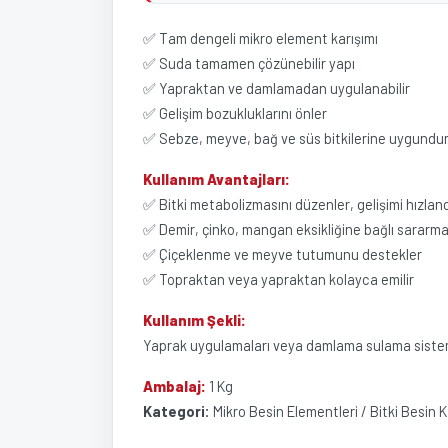
✅ Tam dengeli mikro element karışımı
✅ Suda tamamen çözünebilir yapı
✅ Yapraktan ve damlamadan uygulanabilir
✅ Gelişim bozukluklarını önler
✅ Sebze, meyve, bağ ve süs bitkilerine uygundu
Kullanım Avantajları:
✅ Bitki metabolizmasını düzenler, gelişimi hızland
✅ Demir, çinko, mangan eksikliğine bağlı sararma
✅ Çiçeklenme ve meyve tutumunu destekler
✅ Topraktan veya yapraktan kolayca emilir
Kullanım Şekli:
Yaprak uygulamaları veya damlama sulama sistemleri 
Ambalaj:
1 Kg
Kategori:
Mikro Besin Elementleri / Bitki Besin K