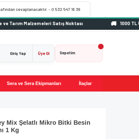
rafından cevaplanacaktır. – 0 532 547 16 36
1000 TL Üzeri Sipa
Sepetim
Giriş Yap
Üye Ol
Sera ve Sera Ekipmanları
İlaçlar
y Mix Şelatlı Mikro Bitki Besin
mı 1 Kg