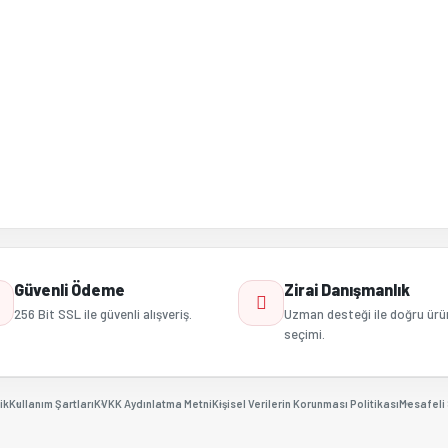
Gönder
Güvenli Ödeme
Zirai Danışmanlık
256 Bit SSL ile güvenli alışveriş.
Uzman desteği ile doğru ürü
seçimi.
ik
Kullanım Şartları
KVKK Aydınlatma Metni
Kişisel Verilerin Korunması Politikası
Mesafeli 