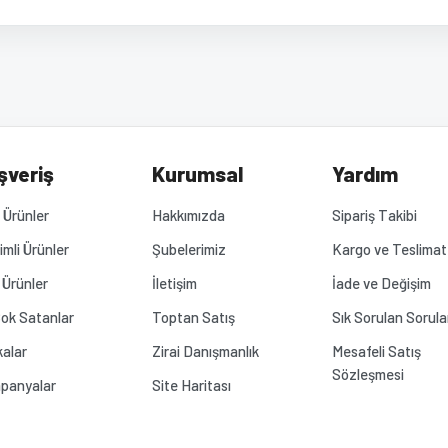
diğer konularda yetersiz gördüğünüz noktaları öneri formunu kullanarak tarafımız
Bu ürüne ilk yorumu siz yapın!
Yorum Yaz
.
şveriş
Kurumsal
Yardım
Ürünler
Hakkımızda
Sipariş Takibi
rimli Ürünler
Şubelerimiz
Kargo ve Teslimat
 Ürünler
İletişim
İade ve Değişim
ok Satanlar
Toptan Satış
Sık Sorulan Sorula
alar
Zirai Danışmanlık
Mesafeli Satış
Sözleşmesi
panyalar
Site Haritası