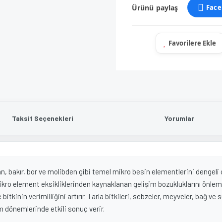
Ürünü paylaş
Face
Taksit Seçenekleri
Yorumlar
n, bakır, bor ve molibden gibi temel mikro besin elementlerini dengel
. Mikro element eksikliklerinden kaynaklanan gelişim bozukluklarını önl
itkinin verimliliğini artırır. Tarla bitkileri, sebzeler, meyveler, bağ v
m dönemlerinde etkili sonuç verir.