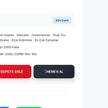
KDV Dahil
m Ürünler
,
Gübreler
,
İzelementler
,
İthal Toz
breler
,
Özel İndirimler
,
En Çok Satanlar
ri 2000 Italia
GRI-2000-COMBI-MIX-1KG
SEPETE EKLE
HEMEN AL