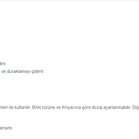
r
ırır
 ve duraklamayı giderir
ile kullanılır. Bitki türüne ve ihtiyacına göre dozaj ayarlanmalıdır. Diğer 
arışımı