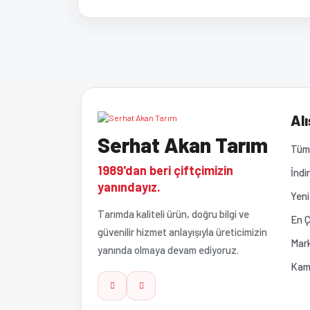
Bu ürünün fiyat bilgisi, resim, ürün açıklamalarında ve 
Görüş ve önerileriniz için teşekkür ederiz.
Ürün resmi kalitesiz, bozuk veya görüntülenemiyor
Alı
Serhat Akan Tarım
Ürün açıklamasında eksik bilgiler bulunuyor.
Tüm 
1989'dan beri çiftçimizin
İndi
Ürün bilgilerinde hatalar bulunuyor.
yanındayız.
Yeni
Tarımda kaliteli ürün, doğru bilgi ve
Ürün fiyatı diğer sitelerden daha pahalı.
En Ç
güvenilir hizmet anlayışıyla üreticimizin
Mark
yanında olmaya devam ediyoruz.
Bu ürüne benzer farklı alternatifler olmalı.
Kam