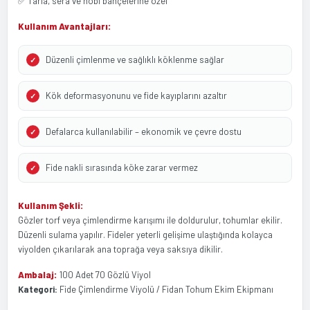
✅ Tarla, sera ve hobi bahçelerine özel
Kullanım Avantajları:
Düzenli çimlenme ve sağlıklı köklenme sağlar
Kök deformasyonunu ve fide kayıplarını azaltır
Defalarca kullanılabilir – ekonomik ve çevre dostu
Fide nakli sırasında köke zarar vermez
Kullanım Şekli:
Gözler torf veya çimlendirme karışımı ile doldurulur, tohumlar ekilir.
Düzenli sulama yapılır. Fideler yeterli gelişime ulaştığında kolayca
viyolden çıkarılarak ana toprağa veya saksıya dikilir.
Ambalaj:
100 Adet 70 Gözlü Viyol
Kategori:
Fide Çimlendirme Viyolü / Fidan Tohum Ekim Ekipmanı