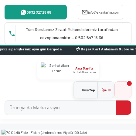
0532 327 25 85
info@akantarim.com
Tüm Sorularınız Ziraat Mühendislerimiz tarafından
cevaplanacaktır. – 0 532 547 16 36
aynı gün kargoda
Ana Sayfa
Serhat Akan Tarım
Giriş Yap
Üye Ol