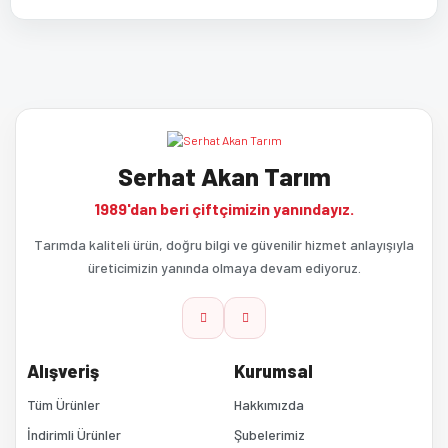
Bu ürünün fiyat bilgisi, resim, ürün açıklamalarında ve diğer
Bu ürüne ilk yorumu siz yapın!
konularda yetersiz gördüğünüz noktaları öneri formunu kullanarak
tarafımıza iletebilirsiniz.
Görüş ve önerileriniz için teşekkür ederiz.
Yorum Yaz
Serhat Akan Tarım
Ürün resmi kalitesiz, bozuk veya görüntülenemiyor.
1989'dan beri çiftçimizin yanındayız.
Ürün açıklamasında eksik bilgiler bulunuyor.
Tarımda kaliteli ürün, doğru bilgi ve güvenilir hizmet anlayışıyla
üreticimizin yanında olmaya devam ediyoruz.
Ürün bilgilerinde hatalar bulunuyor.
Ürün fiyatı diğer sitelerden daha pahalı.
Alışveriş
Kurumsal
Bu ürüne benzer farklı alternatifler olmalı.
Tüm Ürünler
Hakkımızda
İndirimli Ürünler
Şubelerimiz