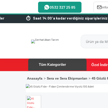
0532 327 25 85
inf
Saat 14:00'a kadar verdiğiniz siparişleriniz aynı gü
Tüm Kategoriler
Özel İndir
Anasayfa
Sera ve Sera Ekipmanları
45 Gözlü 