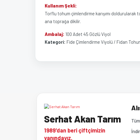
Kullanım Şekli:
Torflu tohum çimlendirme karışımı doldurularak to
ana toprağa dikilir.
Ambalaj:
100 Adet 45 Gözlü Viyol
Kategori:
Fide Çimlendirme Viyolü / Fidan Tohu
Bu ürünün fiyat bilgisi, resim, ürün açıklamalarında ve 
Görüş ve önerileriniz için teşekkür ederiz.
Ürün resmi kalitesiz, bozuk veya görüntülenemiyor
Alı
Serhat Akan Tarım
Ürün açıklamasında eksik bilgiler bulunuyor.
Tüm 
1989'dan beri çiftçimizin
İndi
Ürün bilgilerinde hatalar bulunuyor.
yanındayız.