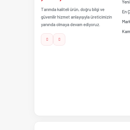
Yeni
Tarımda kaliteli ürün, doğru bilgi ve
Ürün fiyatı diğer sitelerden daha pahalı.
En Ç
güvenilir hizmet anlayışıyla üreticimizin
Mark
yanında olmaya devam ediyoruz.
Bu ürüne benzer farklı alternatifler olmalı.
Kam