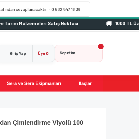
rafından cevaplanacaktır. – 0 532 547 16 36
1000 TL Üzeri Sipar
Sepetim
Giriş Yap
Üye Ol
Sera ve Sera Ekipmanları
İlaçlar
Fidan Çimlendirme Viyolü 100