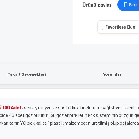
Ürünü paylaş
Face
Taksit Seçenekleri
Yorumlar
ü 100 Adet
, sebze, meyve ve süs bitkisi fidelerinin sağlıklı ve düzenli
iyolde 45 adet göz bulunur; bu gözler bitkilerin kök sisteminin düzgün geli
n tanır. Yüksek kaliteli plastik malzemeden üretilmiş olup defalarca ku