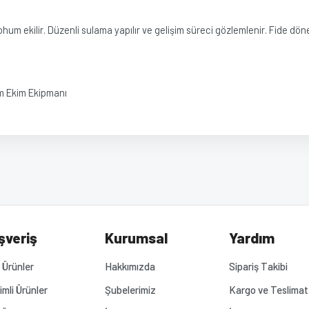
hum ekilir. Düzenli sulama yapılır ve gelişim süreci gözlemlenir. Fide d
m Ekim Ekipmanı
diğer konularda yetersiz gördüğünüz noktaları öneri formunu kullanarak tarafımız
Bu ürüne ilk yorumu siz yapın!
Yorum Yaz
.
şveriş
Kurumsal
Yardım
Ürünler
Hakkımızda
Sipariş Takibi
rimli Ürünler
Şubelerimiz
Kargo ve Teslimat