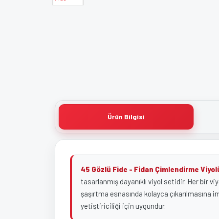
Ürün Bilgisi
45 Gözlü Fide - Fidan Çimlendirme Viyol
tasarlanmış dayanıklı viyol setidir. Her bir v
şaşırtma esnasında kolayca çıkarılmasına imka
yetiştiriciliği için uygundur.