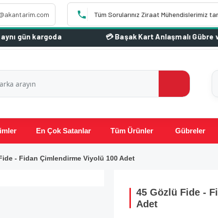
o@akantarim.com
Tüm Sorularınız Ziraat Mühendislerimiz ta
n kargoda
imler
En Çok Satanlar
Tüm Ürünler
Gübreler
Fide - Fidan Çimlendirme Viyolü 100 Adet
45 Gözlü Fide - 
Adet