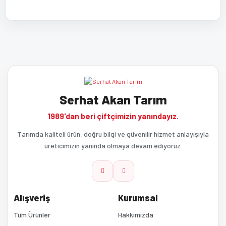
Bu ürünün fiyat bilgisi, resim, ürün açıklamalarında ve diğer
Bu ürüne ilk yorumu siz yapın!
konularda yetersiz gördüğünüz noktaları öneri formunu kullanarak
tarafımıza iletebilirsiniz.
Görüş ve önerileriniz için teşekkür ederiz.
Yorum Yaz
Serhat Akan Tarım
Ürün resmi kalitesiz, bozuk veya görüntülenemiyor.
1989'dan beri çiftçimizin yanındayız.
Ürün açıklamasında eksik bilgiler bulunuyor.
Tarımda kaliteli ürün, doğru bilgi ve güvenilir hizmet anlayışıyla
üreticimizin yanında olmaya devam ediyoruz.
Ürün bilgilerinde hatalar bulunuyor.
Ürün fiyatı diğer sitelerden daha pahalı.
Alışveriş
Kurumsal
Bu ürüne benzer farklı alternatifler olmalı.
Tüm Ürünler
Hakkımızda