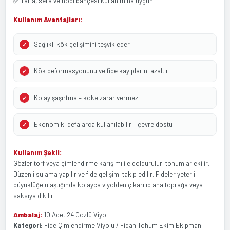
✅ Tarla, sera ve hobi bahçesi kullanımına uygun
Kullanım Avantajları:
Sağlıklı kök gelişimini teşvik eder
Kök deformasyonunu ve fide kayıplarını azaltır
Kolay şaşırtma – köke zarar vermez
Ekonomik, defalarca kullanılabilir – çevre dostu
Kullanım Şekli:
Gözler torf veya çimlendirme karışımı ile doldurulur, tohumlar ekilir.
Düzenli sulama yapılır ve fide gelişimi takip edilir. Fideler yeterli
büyüklüğe ulaştığında kolayca viyolden çıkarılıp ana toprağa veya
saksıya dikilir.
Ambalaj:
10 Adet 24 Gözlü Viyol
Kategori:
Fide Çimlendirme Viyolü / Fidan Tohum Ekim Ekipmanı