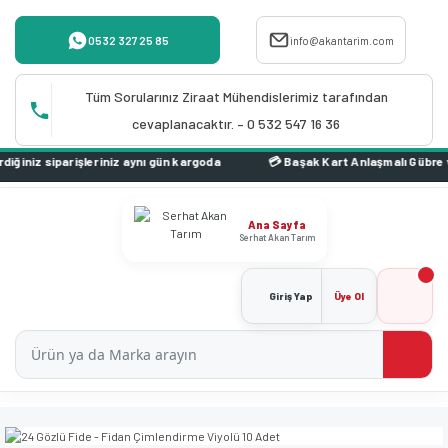
0532 327 25 85
info@akantarim.com
Tüm Sorularınız Ziraat Mühendislerimiz tarafından
cevaplanacaktır. – 0 532 547 16 36
iz aynı gün kargoda
Ana Sayfa
Serhat Akan Tarım
Giriş Yap
Üye Ol