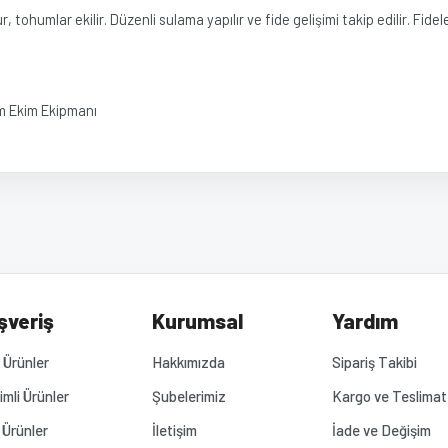
r, tohumlar ekilir. Düzenli sulama yapılır ve fide gelişimi takip edilir. Fid
m Ekim Ekipmanı
diğer konularda yetersiz gördüğünüz noktaları öneri formunu kullanarak tarafımız
Bu ürüne ilk yorumu siz yapın!
Yorum Yaz
.
şveriş
Kurumsal
Yardım
Ürünler
Hakkımızda
Sipariş Takibi
rimli Ürünler
Şubelerimiz
Kargo ve Teslimat
 Ürünler
İletişim
İade ve Değişim