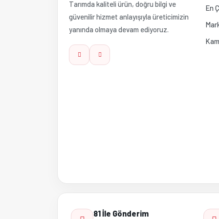
Tarımda kaliteli ürün, doğru bilgi ve
Ürün fiyatı diğer sitelerden daha pahalı.
En Ç
güvenilir hizmet anlayışıyla üreticimizin
Mark
yanında olmaya devam ediyoruz.
Bu ürüne benzer farklı alternatifler olmalı.
Kam
81 İle Gönderim