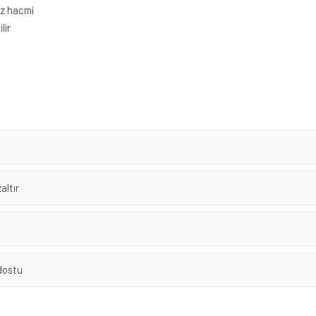
göz hacmi
lir
altır
 dostu