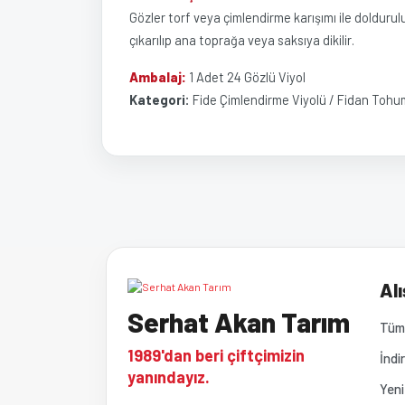
Gözler torf veya çimlendirme karışımı ile doldurulu
çıkarılıp ana toprağa veya saksıya dikilir.
Ambalaj:
1 Adet 24 Gözlü Viyol
Kategori:
Fide Çimlendirme Viyolü / Fidan Tohu
Bu ürünün fiyat bilgisi, resim, ürün açıklamalarında ve 
Görüş ve önerileriniz için teşekkür ederiz.
Ürün resmi kalitesiz, bozuk veya görüntülenemiyor
Alı
Serhat Akan Tarım
Ürün açıklamasında eksik bilgiler bulunuyor.
Tüm 
1989'dan beri çiftçimizin
İndi
Ürün bilgilerinde hatalar bulunuyor.
yanındayız.
Yeni