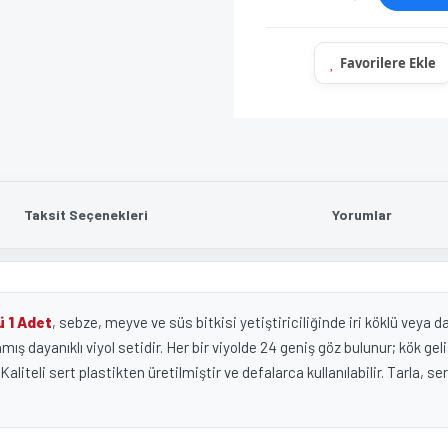
Taksit Seçenekleri
Yorumlar
ü 1 Adet
, sebze, meyve ve süs bitkisi yetiştiriciliğinde iri köklü veya da
ş dayanıklı viyol setidir. Her bir viyolde 24 geniş göz bulunur; kök gel
iteli sert plastikten üretilmiştir ve defalarca kullanılabilir. Tarla, sera