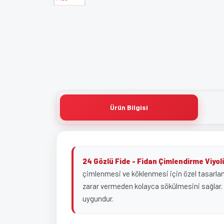
Ürün Bilgisi
24 Gözlü Fide - Fidan Çimlendirme Viyol
çimlenmesi ve köklenmesi için özel tasarlanmı
zarar vermeden kolayca sökülmesini sağlar. Kal
uygundur.