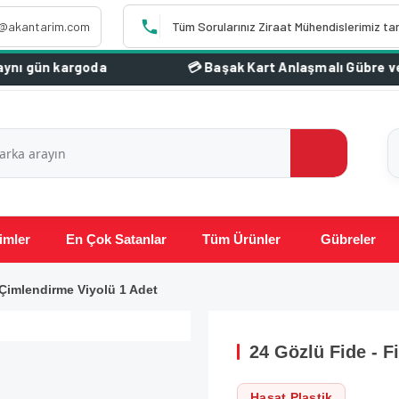
o@akantarim.com
Tüm Sorularınız Ziraat Mühendislerimiz ta
imler
En Çok Satanlar
Tüm Ürünler
Gübreler
 Çimlendirme Viyolü 1 Adet
24 Gözlü Fide - F
Hasat Plastik