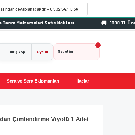
rafından cevaplanacaktır. – 0 532 547 16 36
1000 TL Üzeri Siparişlerinizde Üc
Sepetim
Giriş Yap
Üye Ol
Sera ve Sera Ekipmanları
İlaçlar
idan Çimlendirme Viyolü 1 Adet