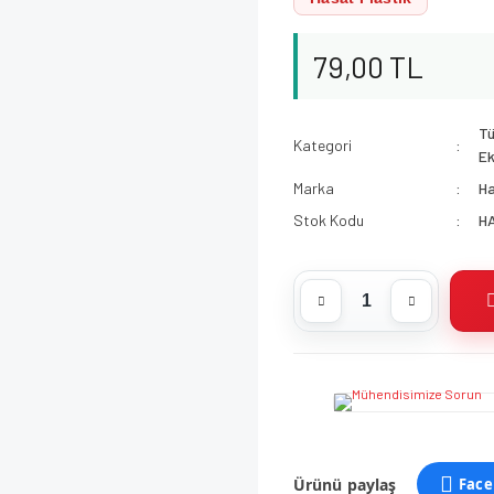
79,00 TL
Tü
Kategori
Ek
Marka
Ha
Stok Kodu
H
Ürünü paylaş
Face