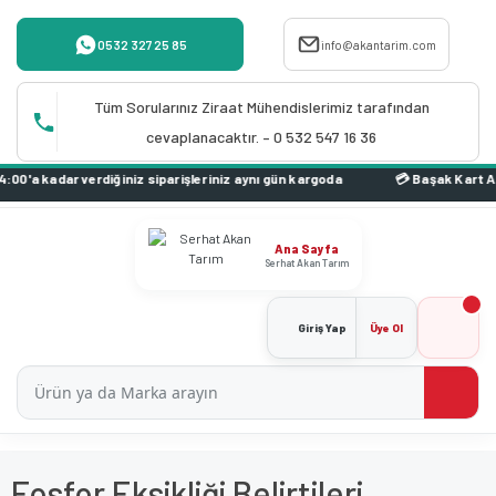
0532 327 25 85
info@akantarim.com
Tüm Sorularınız Ziraat Mühendislerimiz tarafından
cevaplanacaktır. – 0 532 547 16 36
 kadar verdiğiniz siparişleriniz aynı gün kargoda
Ana Sayfa
Serhat Akan Tarım
Giriş Yap
Üye Ol
Fosfor Eksikliği Belirtileri