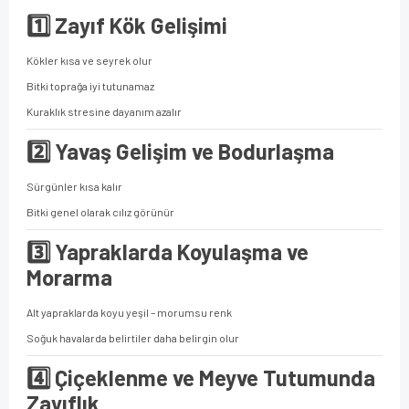
1️⃣ Zayıf Kök Gelişimi
Kökler kısa ve seyrek olur
Bitki toprağa iyi tutunamaz
Kuraklık stresine dayanım azalır
2️⃣ Yavaş Gelişim ve Bodurlaşma
Sürgünler kısa kalır
Bitki genel olarak cılız görünür
3️⃣ Yapraklarda Koyulaşma ve
Morarma
Alt yapraklarda koyu yeşil – morumsu renk
Soğuk havalarda belirtiler daha belirgin olur
4️⃣ Çiçeklenme ve Meyve Tutumunda
Zayıflık